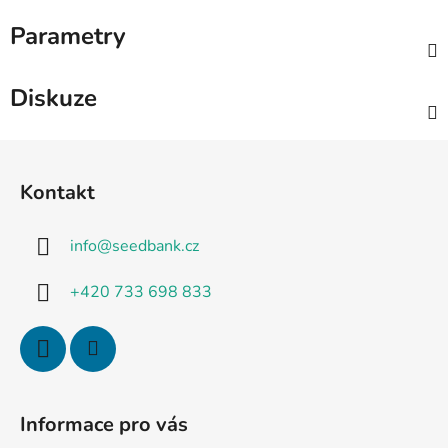
Parametry
Diskuze
Z
á
Kontakt
p
a
info
@
seedbank.cz
t
í
+420 733 698 833
Informace pro vás