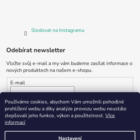
Sledovat na Instagramu
Odebírat newsletter
Vložte svůj e-mail a my vám budeme zasílat informace o
nových produktech na našem e-shopu.
E-mail
Vložením e-mailu souhlasíte s
podmínkami ochrany
Používáme cookies, abychom Vám umožnili pohodlné
osobních údajů
prohlížení webu a díky analýze provozu webu neustále
zlepšovali jeho funkce, výkon a použitelnost.
Více
PŘIHLÁSIT SE
informací
Nastavení