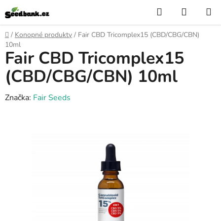
Přejít
Hledat
NÁKUP
na
KOŠÍK
obsah
Domů
/
Konopné produkty
/
Fair CBD Tricomplex15 (CBD/CBG/CBN)
10ml
Fair CBD Tricomplex15
(CBD/CBG/CBN) 10ml
Značka:
Fair Seeds