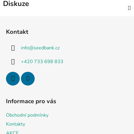
Diskuze
Z
á
Kontakt
p
a
info
@
seedbank.cz
t
í
+420 733 698 833
Informace pro vás
Obchodní podmínky
Kontakty
AKCE