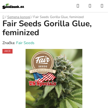
Přejít
Hledat
NÁKUP
na
KOŠÍK
obsah
Domů
/
Semena konopí
/
Fair Seeds Gorilla Glue, feminized
Fair Seeds Gorilla Glue,
feminized
Značka:
Fair Seeds
AKCE