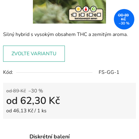
OD 89
KČ
–30 %
Silný hybrid s vysokým obsahem THC a zemitým aroma.
ZVOLTE VARIANTU
Kód:
FS-GG-1
od 89 Kč
–30 %
od
62,30 Kč
Měrná cena:
od 46,13 Kč / 1 ks
Diskrétní balení