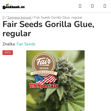
Přejít
Hledat
NÁKUP
na
KOŠÍK
obsah
Domů
/
Semena konopí
/
Fair Seeds Gorilla Glue, regular
Fair Seeds Gorilla Glue,
regular
Značka:
Fair Seeds
AKCE