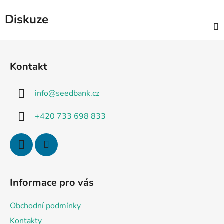
Diskuze
Z
á
Kontakt
p
a
info
@
seedbank.cz
t
í
+420 733 698 833
Informace pro vás
Obchodní podmínky
Kontakty