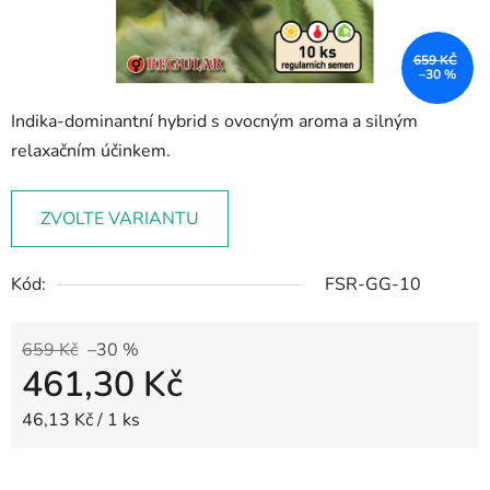
659 KČ
–30 %
Indika-dominantní hybrid s ovocným aroma a silným
relaxačním účinkem.
ZVOLTE VARIANTU
Kód:
FSR-GG-10
659 Kč
–30 %
461,30 Kč
Měrná cena:
46,13 Kč / 1 ks