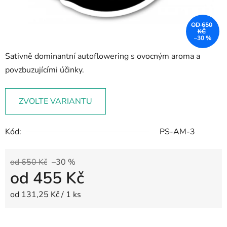
OD 650
KČ
–30 %
Sativně dominantní autoflowering s ovocným aroma a
povzbuzujícími účinky.
ZVOLTE VARIANTU
Kód:
PS-AM-3
od 650 Kč
–30 %
od
455 Kč
Měrná cena:
od 131,25 Kč / 1 ks