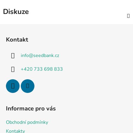
Diskuze
Z
á
Kontakt
p
a
info
@
seedbank.cz
t
í
+420 733 698 833
Informace pro vás
Obchodní podmínky
Kontakty