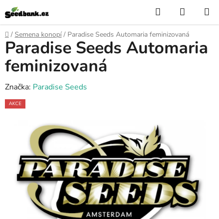
Přejít
Hledat
NÁKUP
na
KOŠÍK
obsah
Domů
/
Semena konopí
/
Paradise Seeds Automaria feminizovaná
Paradise Seeds Automaria
feminizovaná
Značka:
Paradise Seeds
AKCE