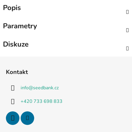
Popis
Parametry
Diskuze
Z
á
Kontakt
p
a
info
@
seedbank.cz
t
í
+420 733 698 833