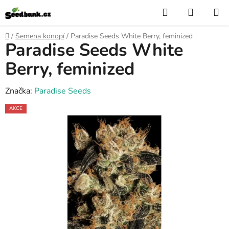
Přejít
Hledat
NÁKUP
na
KOŠÍK
obsah
Domů
/
Semena konopí
/
Paradise Seeds White Berry, feminized
Paradise Seeds White
Berry, feminized
Značka:
Paradise Seeds
AKCE