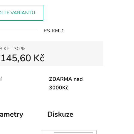
OLTE VARIANTU
RS-KM-1
8 Kč
–30 %
d
145,60 Kč
 cena:
í
ZDARMA nad
3000Kč
rametry
Diskuze