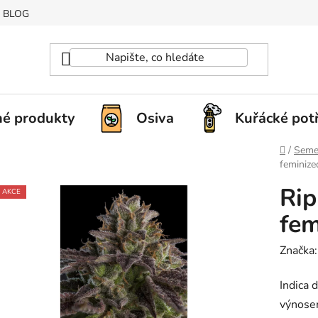
BLOG
é produkty
Osiva
Kuřácké pot
Domů
/
Seme
feminize
Rip
AKCE
fem
Značka
Indica 
výnose