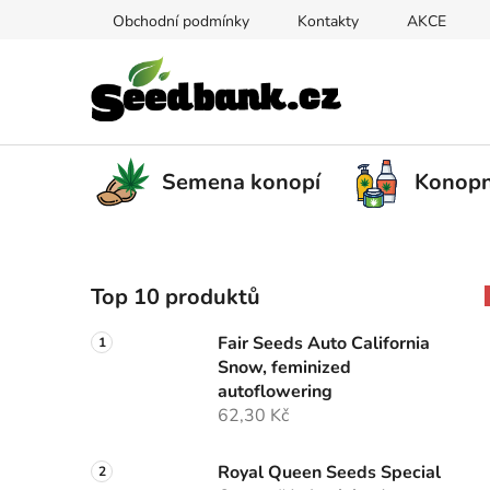
Přejít
Obchodní podmínky
Kontakty
AKCE
na
obsah
Semena konopí
Konopn
P
Top 10 produktů
o
s
Fair Seeds Auto California
t
Snow, feminized
r
autoflowering
a
62,30 Kč
n
n
Royal Queen Seeds Special