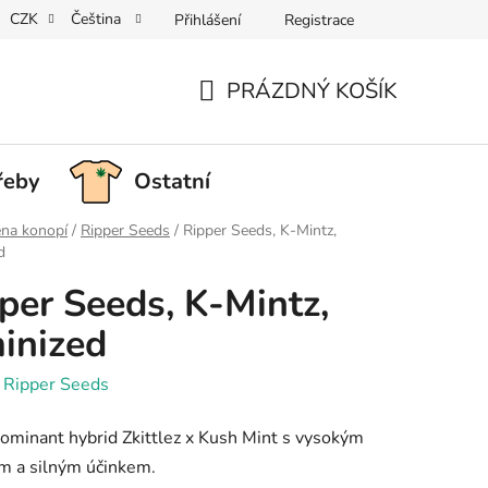
CZK
Čeština
Přihlášení
Registrace
PRÁZDNÝ KOŠÍK
NÁKUPNÍ
KOŠÍK
řeby
Ostatní
na konopí
/
Ripper Seeds
/
Ripper Seeds, K-Mintz,
d
per Seeds, K-Mintz,
inized
:
Ripper Seeds
dominant hybrid Zkittlez x Kush Mint s vysokým
m a silným účinkem.