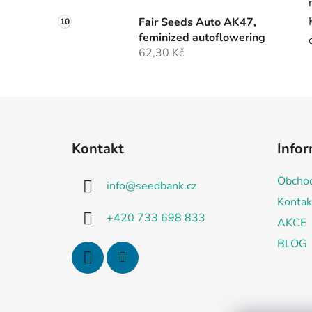
Fair Seeds Auto AK47,
feminized autoflowering
62,30 Kč
Z
á
Kontakt
Infor
p
a
Obchod
info
@
seedbank.cz
t
Kontak
í
+420 733 698 833
AKCE
BLOG