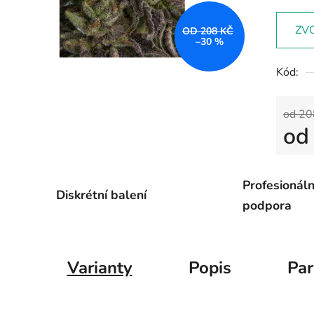
ZV
OD 208 KČ
–30 %
Kód:
od 20
o
Měrná
Profesionáln
Diskrétní balení
podpora
Varianty
Popis
Pa