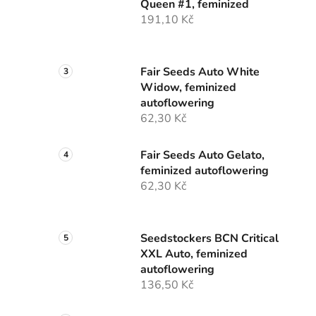
Queen #1, feminized
í
191,10 Kč
p
a
n
Fair Seeds Auto White
e
Widow, feminized
l
autoflowering
62,30 Kč
Fair Seeds Auto Gelato,
feminized autoflowering
62,30 Kč
Seedstockers BCN Critical
XXL Auto, feminized
autoflowering
136,50 Kč