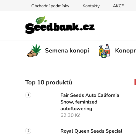
Přejít
Obchodní podmínky
Kontakty
AKCE
na
obsah
Semena konopí
Konopn
P
Top 10 produktů
o
s
Fair Seeds Auto California
t
Snow, feminized
r
autoflowering
a
62,30 Kč
n
n
Royal Queen Seeds Special