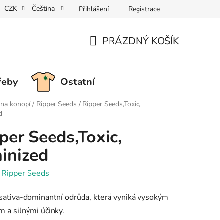
CZK
Čeština
Přihlášení
Registrace
PRÁZDNÝ KOŠÍK
NÁKUPNÍ
KOŠÍK
řeby
Ostatní
na konopí
/
Ripper Seeds
/
Ripper Seeds,Toxic,
d
per Seeds,Toxic,
inized
:
Ripper Seeds
sativa-dominantní odrůda, která vyniká vysokým
 a silnými účinky.