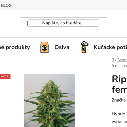
BLOG
é produkty
Osiva
Kuřácké pot
Domů
/
Seme
feminize
Rip
AKCE
fem
Značka
Hybrid 
výnosem