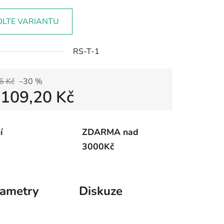
OLTE VARIANTU
RS-T-1
6 Kč
–30 %
d
109,20 Kč
 cena:
í
ZDARMA nad
3000Kč
rametry
Diskuze