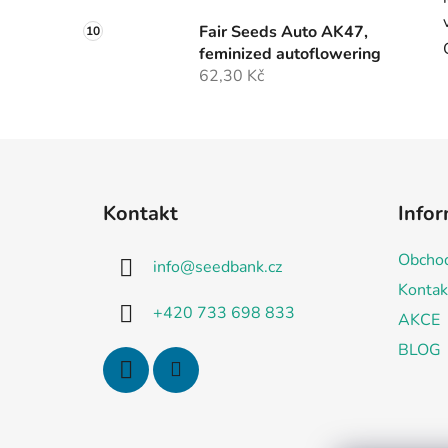
Fair Seeds Auto AK47,
feminized autoflowering
62,30 Kč
Z
á
Kontakt
Infor
p
a
Obchod
info
@
seedbank.cz
t
Kontak
í
+420 733 698 833
AKCE
BLOG