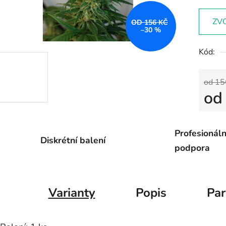
ZV
OD 156 KČ
–30 %
Kód:
od 15
o
Měrná
Profesionáln
Diskrétní balení
podpora
Varianty
Popis
Pa