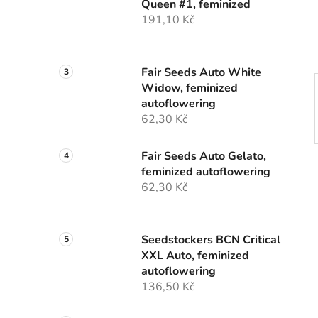
Queen #1, feminized
í
191,10 Kč
p
a
n
Fair Seeds Auto White
e
Widow, feminized
l
autoflowering
62,30 Kč
Fair Seeds Auto Gelato,
feminized autoflowering
62,30 Kč
Seedstockers BCN Critical
XXL Auto, feminized
autoflowering
136,50 Kč