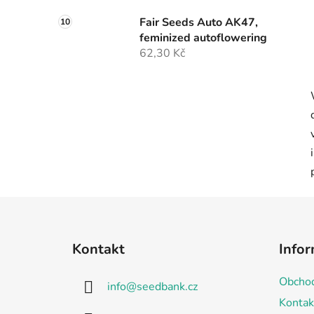
Fair Seeds Auto AK47,
feminized autoflowering
62,30 Kč
Z
á
Kontakt
Infor
p
a
Obchod
info
@
seedbank.cz
t
Kontak
í