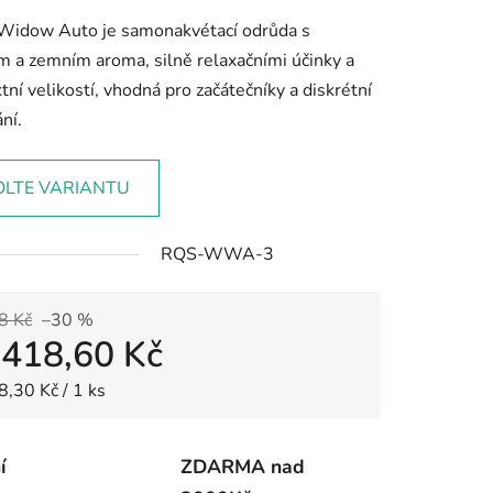
Widow Auto je samonakvétací odrůda s
m a zemním aroma, silně relaxačními účinky a
ní velikostí, vhodná pro začátečníky a diskrétní
ní.
OLTE VARIANTU
RQS-WWA-3
8 Kč
–30 %
d
418,60 Kč
 cena:
8,30 Kč / 1 ks
í
ZDARMA nad