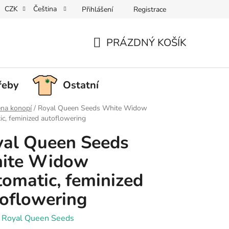
CZK
Čeština
Přihlášení
Registrace
PRÁZDNÝ KOŠÍK
NÁKUPNÍ
KOŠÍK
řeby
Ostatní
na konopí
/
Royal Queen Seeds White Widow
c, feminized autoflowering
al Queen Seeds
ite Widow
omatic, feminized
oflowering
:
Royal Queen Seeds