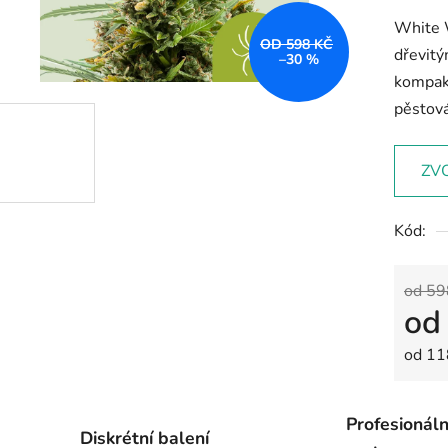
White 
OD 598 KČ
dřevitý
–30 %
kompakt
pěstová
ZV
Kód:
od 59
o
Měrná
od 11
Profesionáln
Diskrétní balení