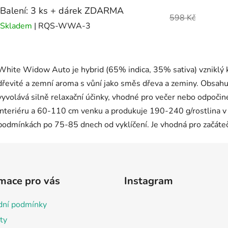
Balení: 3 ks + dárek ZDARMA
598 Kč
Skladem
| RQS-WWA-3
mace pro vás
Instagram
ní podmínky
ty