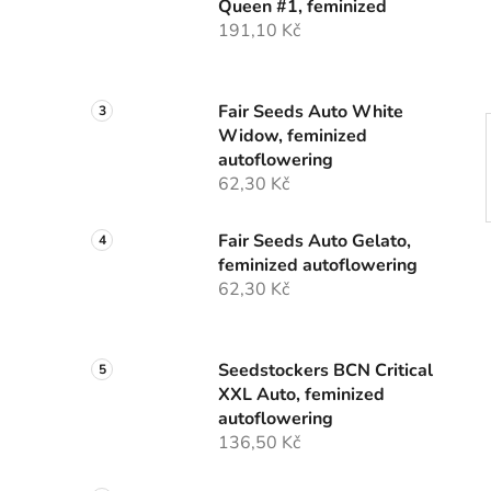
Queen #1, feminized
í
191,10 Kč
p
a
n
Fair Seeds Auto White
e
Widow, feminized
l
autoflowering
62,30 Kč
Fair Seeds Auto Gelato,
feminized autoflowering
62,30 Kč
Seedstockers BCN Critical
XXL Auto, feminized
autoflowering
136,50 Kč