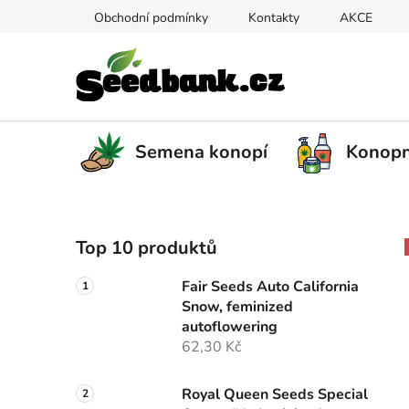
Přejít
Obchodní podmínky
Kontakty
AKCE
na
obsah
Semena konopí
Konopn
P
Top 10 produktů
o
s
Fair Seeds Auto California
t
Snow, feminized
r
autoflowering
a
62,30 Kč
n
n
Royal Queen Seeds Special