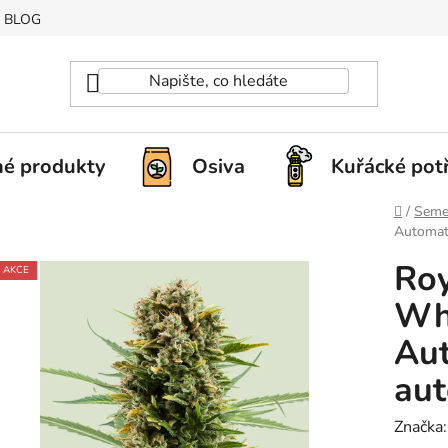
BLOG
é produkty
Osiva
Kuřácké pot
Domů
/
Seme
Automati
Roy
AKCE
Wh
Aut
aut
Značka