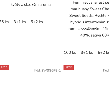
Feminizovaná fast 
květy a sladkým aroma.
marihuany Sweet Che
Sweet Seeds. Rychle 
25 ks
3+1 ks
5+2 ks
hybrid s intenzivním 
aroma a vyváženými účin
40%, sativa 60
100 ks
3+1 ks
5+2 k
AKCE
AKCE
Kód:
SWSGGF3-1
Kód