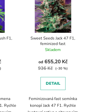
p
r
o
d
u
k
ush F1,
Sweet Seeds Jack 47 F1,
t
feminized fast
ů
Skladem
č
655,20 Kč
od
936 Kč
)
(–30 %)
DETAIL
semena
Feminizovaná fast semínka
1. Rychle
konopí Jack 47 F1. Rychle