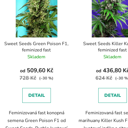
s
p
r
o
d
Sweet Seeds Green Poison F1,
Sweet Seeds Killer K
u
feminized fast
feminized fast
k
Skladem
Skladem
t
ů
509,60 Kč
436,80 K
od
od
728 Kč
624 Kč
(–30 %)
(–30 %
DETAIL
DETAIL
Feminizovaná fast konopná
Feminizovaná fast 
semena Green Poison F1 od
marihuany Killer Kush F