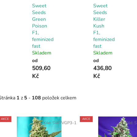
Sweet
Sweet
Seeds
Seeds
Green
Killer
Poison
Kush
F1,
F1,
feminized
feminized
fast
fast
Skladem
Skladem
od
od
509,60
436,80
Kč
Kč
Stránka
1
z
5
-
108
položek celkem
V
AKCE
AKCE
ý
Kód:
SWFVGP3-1
Kód:
S
p