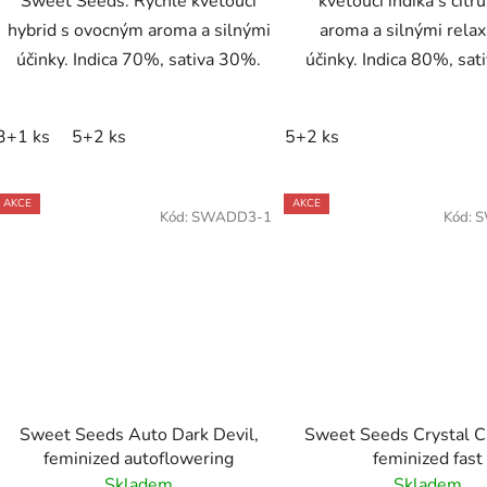
Sweet Seeds. Rychle kvetoucí
kvetoucí indika s cit
hybrid s ovocným aroma a silnými
aroma a silnými rela
účinky. Indica 70%, sativa 30%.
účinky. Indica 80%, sa
3+1 ks
5+2 ks
5+2 ks
AKCE
AKCE
Kód:
SWADD3-1
Kód:
S
Sweet Seeds Auto Dark Devil,
Sweet Seeds Crystal C
feminized autoflowering
feminized fast
Skladem
Skladem