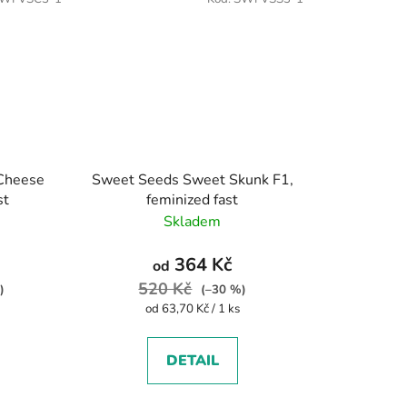
Cheese
Sweet Seeds Sweet Skunk F1,
st
feminized fast
Skladem
364 Kč
od
520 Kč
)
(–30 %)
Měrná
od 63,70 Kč / 1 ks
cena:
DETAIL