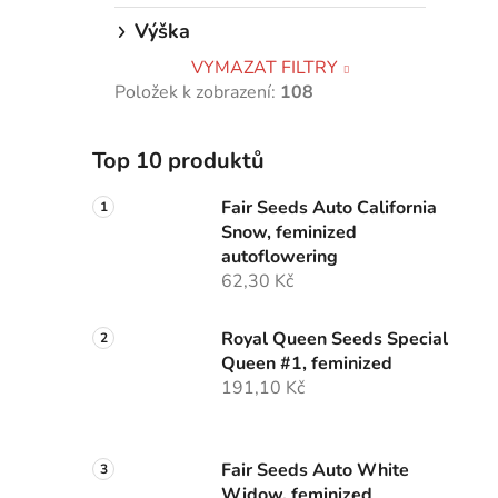
i
Výška
VYMAZAT FILTRY
Položek k zobrazení:
108
Top 10 produktů
Fair Seeds Auto California
Snow, feminized
autoflowering
62,30 Kč
Royal Queen Seeds Special
Queen #1, feminized
191,10 Kč
Fair Seeds Auto White
Widow, feminized