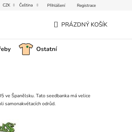
CZK
Čeština
Přihlášení
Registrace
PRÁZDNÝ KOŠÍK
NÁKUPNÍ
KOŠÍK
řeby
Ostatní
05 ve Španělsku. Tato seedbanka má velice
oli samonakvétacích odrůd.