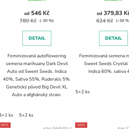
546 Kč
379,83 K
od
od
780 Kč
624 Kč
(–30 %)
(–39 %
DETAIL
DETAIL
Feminizovaná autoflowering
Feminizovaná semena m
semena marihuany Dark Devil
Sweet Seeds Crystal
Auto od Sweet Seeds. Indica
Indica 60%, sativa
40%, Sativa 55%, Ruderalis 5%.
Genetický původ Big Devil XL
5+2 ks
Auto a afghánský strain.
3+1 ks
5+2 ks
AKCE
AKCE
Kód:
SWFVS3-1
Kód:
S