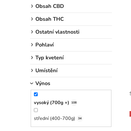
Obsah CBD
Obsah THC
Ostatní vlastnosti
Pohlaví
Typ kvetení
Umístění
Výnos
vysoký (700g +)
108
střední (400-700g)
34