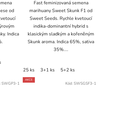
semena
Fast feminizovaná semena
ese od
marihuany Sweet Skunk F1 od
kvetoucí
Sweet Seeds. Rychle kvetoucí
sýrovým
indika-dominantní hybrid s
ky. Indica
klasickým sladkým a kořeněným
%.
Skunk aroma. Indica 65%, sativa
35%....
s
25 ks
3+1 ks
5+2 ks
AKCE
:
SWGP3-1
Kód:
SWSGSF3-1