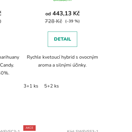
č
443,13 Kč
od
728 Kč
)
(–39 %)
DETAIL
arihuany
Rychle kvetoucí hybrid s ovocným
 Candy.
aroma a silnými účinky.
 40%.
3+1 ks
5+2 ks
AKCE
WFVSC3-1
Kód:
SWFVSS3-1