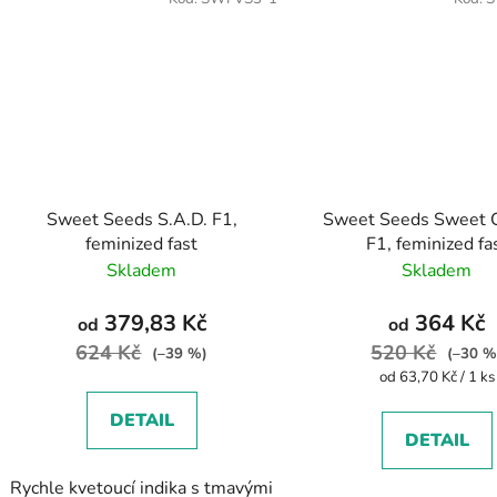
Sweet Seeds S.A.D. F1,
Sweet Seeds Sweet 
feminized fast
F1, feminized fa
Skladem
Skladem
379,83 Kč
364 Kč
od
od
624 Kč
520 Kč
(–39 %)
(–30 %
Měrná
od 63,70 Kč / 1 ks
cena:
DETAIL
DETAIL
Rychle kvetoucí indika s tmavými