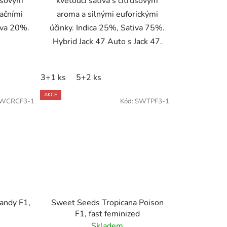
rusovým
kvetoucí sativa s citrusovým
xačními
aroma a silnými euforickými
tiva 20%.
účinky. Indica 25%, Sativa 75%.
Hybrid Jack 47 Auto s Jack 47.
3+1 ks
5+2 ks
AKCE
WCRCF3-1
Kód:
SWTPF3-1
andy F1,
Sweet Seeds Tropicana Poison
F1, fast feminized
Skladem