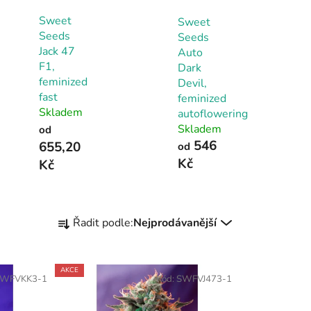
Sweet
Sweet
Seeds
Seeds
Jack 47
Auto
F1,
Dark
feminized
Devil,
fast
feminized
Skladem
autoflowering
Skladem
od
546
655,20
od
Kč
Kč
Ř
Řadit podle:
Nejprodávanější
a
z
e
AKCE
WFVKK3-1
Kód:
SWFVJ473-1
n
í