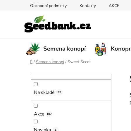
Přejít
Obchodní podmínky
Kontakty
AKCE
na
obsah
Semena konopí
Konopn
Domů
/
Semena konopí
/
Sweet Seeds
P
o
s
Na skladě
t
95
r
a
Akce
107
n
n
Novinka
1