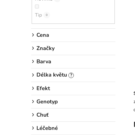
í
p
Tip
a
0
n
e
Cena
l
Značky
Barva
Délka květu
?
Efekt
Genotyp
Chuť
Léčebné