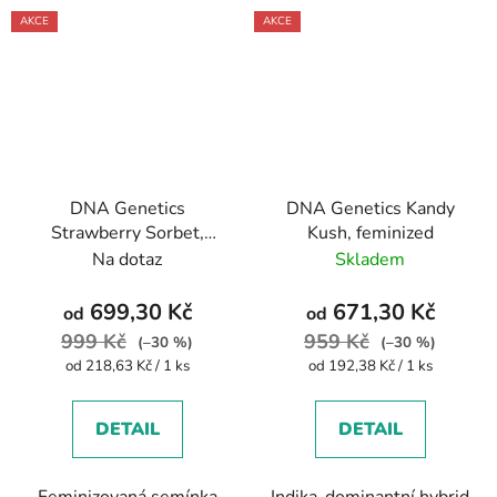
AKCE
AKCE
DNA Genetics
DNA Genetics Kandy
Strawberry Sorbet,
Kush, feminized
feminized
Na dotaz
Skladem
699,30 Kč
671,30 Kč
od
od
999 Kč
959 Kč
(–30 %)
(–30 %)
Měrná
Měrná
od 218,63 Kč / 1 ks
od 192,38 Kč / 1 ks
cena:
cena:
DETAIL
DETAIL