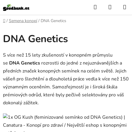
Přejít
Hledat
NÁKUP
na
KOŠÍK
obsah
Domů
/
Semena konopí
/
DNA Genetics
DNA Genetics
S více než 15 lety zkušeností v konopném průmyslu
se
DNA Genetics
rozrostli do jedné z nejuznávanějších a
předních značek konopných semínek na celém světě. Jejich
vášeň pro šlechtění a dlouholetá práce vedla k více než 150
významným oceněním. Samozřejmostí je i široká škála
prémiových odrůd, které byly pečlivě selektovány pro váš
dokonalý zážitek.