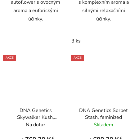
autoflower s ovocným
s komplexním aroma a
aroma a euforickými
silnými relaxačními
účinky.
účinky.
3 ks
AKCE
AKCE
DNA Genetics
DNA Genetics Sorbet
Skywalker Kush,
Stash, feminized
feminized
Na dotaz
Skladem