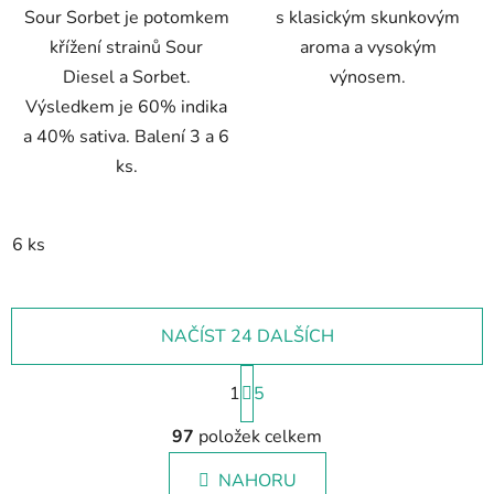
Sour Sorbet je potomkem
s klasickým skunkovým
křížení strainů Sour
aroma a vysokým
Diesel a Sorbet.
výnosem.
Výsledkem je 60% indika
a 40% sativa. Balení 3 a 6
ks.
6 ks
NAČÍST 24 DALŠÍCH
S
1
t
5
r
O
á
97
položek celkem
v
n
l
k
NAHORU
á