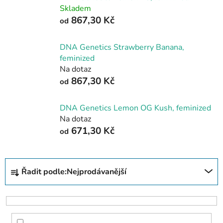
Skladem
867,30 Kč
od
DNA Genetics Strawberry Banana,
feminized
Na dotaz
867,30 Kč
od
DNA Genetics Lemon OG Kush, feminized
Na dotaz
671,30 Kč
od
Ř
Řadit podle:
Nejprodávanější
a
z
e
n