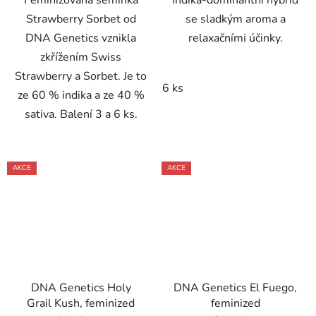
Feminizovaná semínka
Indika-dominantní hybrid
Strawberry Sorbet od
se sladkým aroma a
DNA Genetics vznikla
relaxačními účinky.
zkřížením Swiss
Strawberry a Sorbet. Je to
6 ks
ze 60 % indika a ze 40 %
sativa. Balení 3 a 6 ks.
AKCE
AKCE
DNA Genetics Holy
DNA Genetics El Fuego,
Grail Kush, feminized
feminized