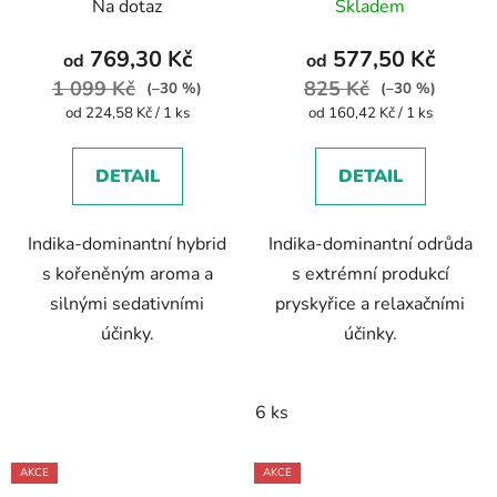
Na dotaz
Skladem
769,30 Kč
577,50 Kč
od
od
1 099 Kč
825 Kč
(–30 %)
(–30 %)
Měrná
Měrná
od 224,58 Kč / 1 ks
od 160,42 Kč / 1 ks
cena:
cena:
DETAIL
DETAIL
Indika-dominantní hybrid
Indika-dominantní odrůda
s kořeněným aroma a
s extrémní produkcí
silnými sedativními
pryskyřice a relaxačními
účinky.
účinky.
6 ks
AKCE
AKCE