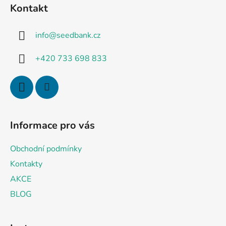
á
Kontakt
p
a
info
@
seedbank.cz
t
í
+420 733 698 833
Informace pro vás
Obchodní podmínky
Kontakty
AKCE
BLOG