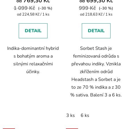
769,30 Kč
699,30 Kč
od
od
1 099 Kč
999 Kč
(–30 %)
(–30 %)
Měrná
Měrná
od 224,58 Kč / 1 ks
od 218,63 Kč / 1 ks
cena:
cena:
DETAIL
DETAIL
Indika-dominantní hybrid
Sorbet Stash je
s bohatým aroma a
feminizovaná odrůda s
silnými relaxačními
převahou indiky. Vznikla
účinky.
zkřížením odrůd
Headstash a Sorbet a je
to ze 70 % indika a z 30
% sativa. Balení 3 a 6 ks.
3 ks
6 ks