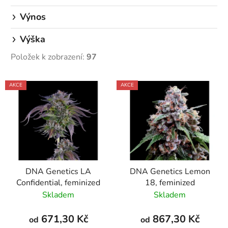
Výnos
Výška
Položek k zobrazení:
97
V
AKCE
AKCE
ý
p
i
s
p
r
DNA Genetics LA
DNA Genetics Lemon
o
Confidential, feminized
18, feminized
d
Skladem
Skladem
u
k
671,30 Kč
867,30 Kč
od
od
t