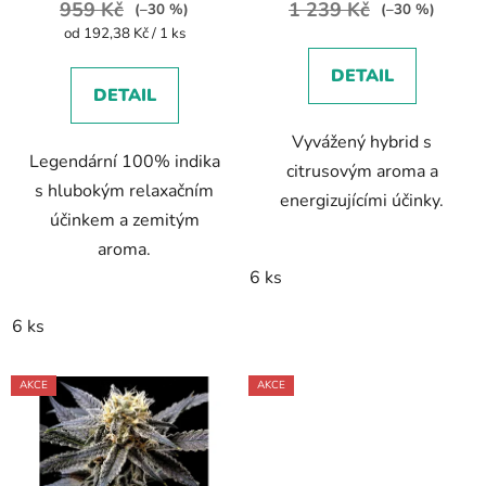
959 Kč
1 239 Kč
(–30 %)
(–30 %)
ů
Měrná
od 192,38 Kč / 1 ks
cena:
DETAIL
DETAIL
Vyvážený hybrid s
Legendární 100% indika
citrusovým aroma a
s hlubokým relaxačním
energizujícími účinky.
účinkem a zemitým
aroma.
6 ks
6 ks
AKCE
AKCE