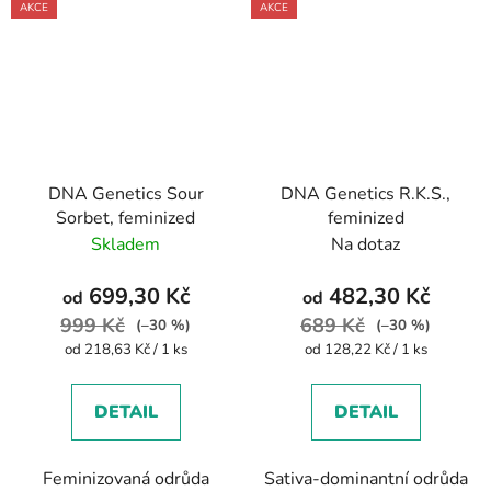
AKCE
AKCE
DNA Genetics Sour
DNA Genetics R.K.S.,
Sorbet, feminized
feminized
Skladem
Na dotaz
699,30 Kč
482,30 Kč
od
od
999 Kč
689 Kč
(–30 %)
(–30 %)
Měrná
Měrná
od 218,63 Kč / 1 ks
od 128,22 Kč / 1 ks
cena:
cena:
DETAIL
DETAIL
Feminizovaná odrůda
Sativa-dominantní odrůda