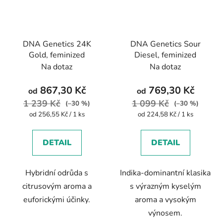
DNA Genetics 24K
DNA Genetics Sour
Gold, feminized
Diesel, feminized
Na dotaz
Na dotaz
867,30 Kč
769,30 Kč
od
od
1 239 Kč
1 099 Kč
(–30 %)
(–30 %)
Měrná
Měrná
od 256,55 Kč / 1 ks
od 224,58 Kč / 1 ks
cena:
cena:
DETAIL
DETAIL
Hybridní odrůda s
Indika-dominantní klasika
citrusovým aroma a
s výrazným kyselým
euforickými účinky.
aroma a vysokým
výnosem.