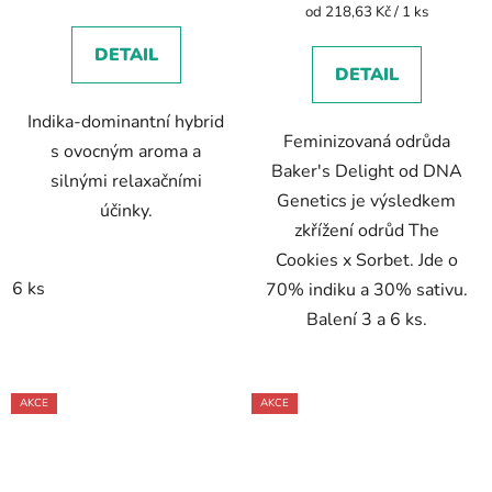
Měrná
od 218,63 Kč / 1 ks
cena:
DETAIL
DETAIL
Indika-dominantní hybrid
Feminizovaná odrůda
s ovocným aroma a
Baker's Delight od DNA
silnými relaxačními
Genetics je výsledkem
účinky.
zkřížení odrůd The
Cookies x Sorbet. Jde o
6 ks
70% indiku a 30% sativu.
Balení 3 a 6 ks.
AKCE
AKCE