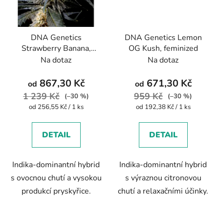
DNA Genetics
DNA Genetics Lemon
Strawberry Banana,
OG Kush, feminized
feminized
Na dotaz
Na dotaz
867,30 Kč
671,30 Kč
od
od
1 239 Kč
959 Kč
(–30 %)
(–30 %)
Měrná
Měrná
od 256,55 Kč / 1 ks
od 192,38 Kč / 1 ks
cena:
cena:
DETAIL
DETAIL
Indika-dominantní hybrid
Indika-dominantní hybrid
s ovocnou chutí a vysokou
s výraznou citronovou
produkcí pryskyřice.
chutí a relaxačními účinky.