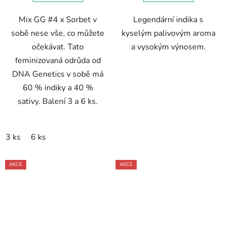
Mix GG #4 x Sorbet v
Legendární indika s
sobě nese vše, co můžete
kyselým palivovým aroma
očekávat. Tato
a vysokým výnosem.
feminizovaná odrůda od
DNA Genetics v sobě má
60 % indiky a 40 %
sativy. Balení 3 a 6 ks.
3 ks
6 ks
AKCE
AKCE