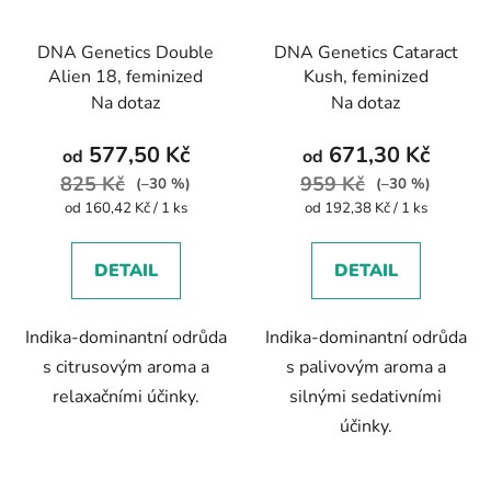
DNA Genetics Double
DNA Genetics Cataract
Alien 18, feminized
Kush, feminized
Na dotaz
Na dotaz
577,50 Kč
671,30 Kč
od
od
825 Kč
959 Kč
(–30 %)
(–30 %)
Měrná
Měrná
od 160,42 Kč / 1 ks
od 192,38 Kč / 1 ks
cena:
cena:
DETAIL
DETAIL
Indika-dominantní odrůda
Indika-dominantní odrůda
s citrusovým aroma a
s palivovým aroma a
relaxačními účinky.
silnými sedativními
účinky.