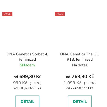
AKCE
AKCE
DNA Genetics Sorbet 4,
DNA Genetics The OG
feminized
#18, feminized
Skladem
Na dotaz
699,30 Kč
769,30 Kč
od
od
999 Kč
1 099 Kč
(–30 %)
(–30 %)
Měrná
Měrná
od 218,63 Kč / 1 ks
od 224,58 Kč / 1 ks
cena:
cena:
DETAIL
DETAIL