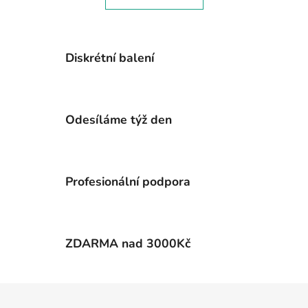
o
d
v
a
á
c
n
í
í
Diskrétní balení
p
r
v
k
Odesíláme týž den
y
v
ý
p
Profesionální podpora
i
s
u
ZDARMA nad 3000Kč
Z