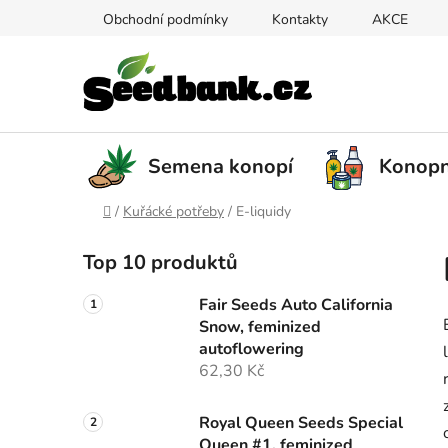
Přejít
Obchodní podmínky
Kontakty
AKCE
na
obsah
Semena konopí
Konopn
Domů
/
Kuřácké potřeby
/
E-liquidy
P
Top 10 produktů
o
s
Fair Seeds Auto California
t
Snow, feminized
r
autoflowering
a
62,30 Kč
n
n
Royal Queen Seeds Special
Queen #1, feminized