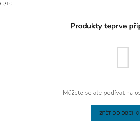
90/10.
Produkty teprve při
Můžete se ale podívat na os
ZPĚT DO OBCH