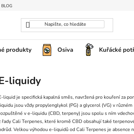
BLOG
é produkty
Osiva
Kuřácké pot
E-liquidy
E-liquid je specifická kapalná směs, navržená pro kouření za p
liquidu jsou vždy propylenglykol (PG) a glycerol (VG) v různém 
rozpuštěné v e-liquidu (CBD, terpeny) jsou spolu s ním vdechov
z řady Cali Terpenes, které kromě CBD obsahují také terpenové
odrůd. Velkou výhodou e-liquidů od Cali Terpenes je absence n