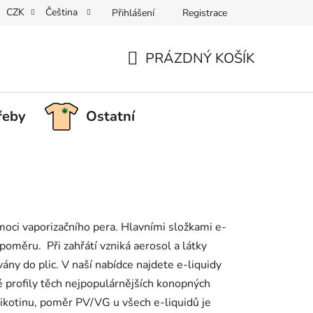
CZK
Čeština
Přihlášení
Registrace
PRÁZDNÝ KOŠÍK
NÁKUPNÍ
KOŠÍK
řeby
Ostatní
omoci vaporizačního pera. Hlavními složkami e-
poměru. Při zahřátí vzniká aerosol a látky
ány do plic. V naší nabídce najdete e-liquidy
 profily těch nejpopulárnějších konopných
ikotinu, poměr PV/VG u všech e-liquidů je