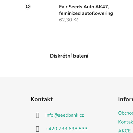
Fair Seeds Auto AK47,
feminized autoflowering
62,30 Kč
Diskrétní balení
Z
á
Kontakt
Infor
p
a
Obchod
info
@
seedbank.cz
t
Kontak
í
+420 733 698 833
AKCE