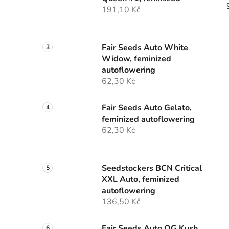
í
191,10 Kč
p
a
n
Fair Seeds Auto White
e
Widow, feminized
l
autoflowering
62,30 Kč
Fair Seeds Auto Gelato,
feminized autoflowering
62,30 Kč
Seedstockers BCN Critical
XXL Auto, feminized
autoflowering
136,50 Kč
Fair Seeds Auto OG Kush,