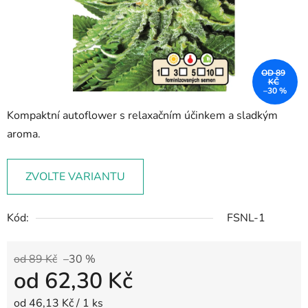
OD 89
KČ
–30 %
Kompaktní autoflower s relaxačním účinkem a sladkým
aroma.
ZVOLTE VARIANTU
Kód:
FSNL-1
od 89 Kč
–30 %
od
62,30 Kč
Měrná cena:
od 46,13 Kč / 1 ks