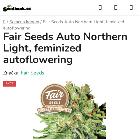
Přejít
Hledat
NÁKUP
na
KOŠÍK
obsah
Domů
/
Semena konopí
/
Fair Seeds Auto Northern Light, feminized
autoflowering
Fair Seeds Auto Northern
Light, feminized
autoflowering
Značka:
Fair Seeds
AKCE