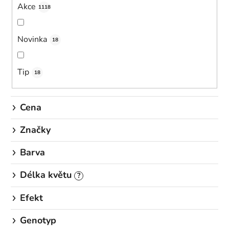
d
Akce
1118
u
k
Novinka
18
t
ů
Tip
18
Cena
Značky
Barva
Délka květu
?
Efekt
Genotyp