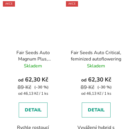
AKCE
AKCE
Fair Seeds Auto
Fair Seeds Auto Critical,
Magnum Plus,
feminized autoflowering
feminized autoflowering
Skladem
Skladem
62,30 Kč
62,30 Kč
od
od
89 Kč
89 Kč
(–30 %)
(–30 %)
Měrná
Měrná
od 46,13 Kč / 1 ks
od 46,13 Kč / 1 ks
cena:
cena:
DETAIL
DETAIL
Rychle rostoucí
Vyvážený hybrid s