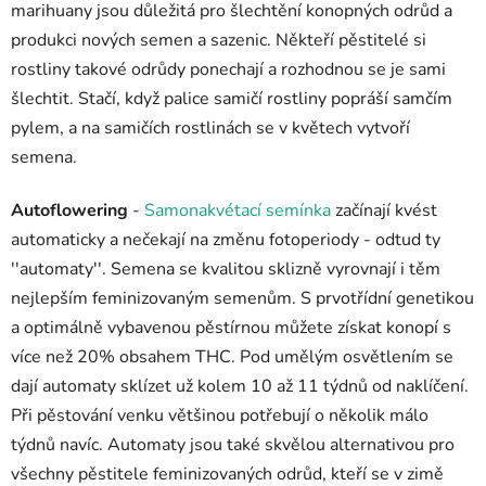
marihuany jsou důležitá pro šlechtění konopných odrůd a
produkci nových semen a sazenic.
Někteří pěstitelé si
rostliny takové odrůdy ponechají a rozhodnou se je sami
šlechtit. Stačí, když palice samičí rostliny popráší samčím
pylem, a na samičích rostlinách se v květech vytvoří
semena.
Autoflowering
-
Samonakvétací semínka
začínají kvést
automaticky a nečekají na změnu fotoperiody - odtud ty
''automaty''.
Semena se kvalitou sklizně vyrovnají i těm
nejlepším feminizovaným semenům. S prvotřídní genetikou
a optimálně vybavenou pěstírnou můžete získat konopí s
více než 20% obsahem THC. Pod umělým osvětlením se
dají automaty sklízet už kolem 10 až 11 týdnů od naklíčení.
Při pěstování venku většinou potřebují o několik málo
týdnů navíc.
Automaty jsou také skvělou alternativou pro
všechny pěstitele feminizovaných odrůd, kteří se v zimě