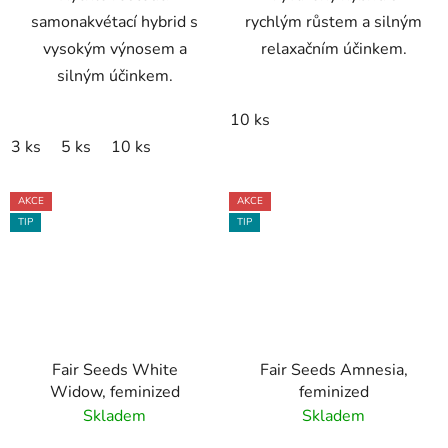
samonakvétací hybrid s
rychlým růstem a silným
vysokým výnosem a
relaxačním účinkem.
silným účinkem.
10 ks
3 ks
5 ks
10 ks
AKCE
AKCE
TIP
TIP
Fair Seeds White
Fair Seeds Amnesia,
Widow, feminized
feminized
Skladem
Skladem