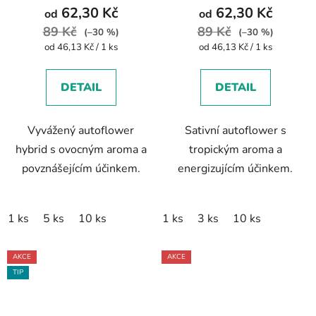
62,30 Kč
62,30 Kč
od
od
89 Kč
89 Kč
(–30 %)
(–30 %)
Měrná
Měrná
od 46,13 Kč / 1 ks
od 46,13 Kč / 1 ks
cena:
cena:
DETAIL
DETAIL
Vyvážený autoflower
Sativní autoflower s
hybrid s ovocným aroma a
tropickým aroma a
povznášejícím účinkem.
energizujícím účinkem.
1 ks
5 ks
10 ks
1 ks
3 ks
10 ks
AKCE
AKCE
TIP