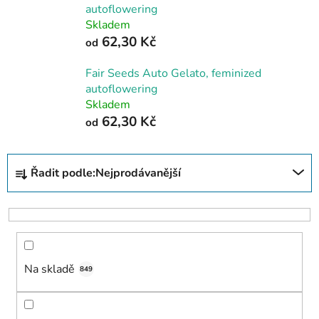
autoflowering
Skladem
62,30 Kč
od
Fair Seeds Auto Gelato, feminized
autoflowering
Skladem
62,30 Kč
od
Ř
Řadit podle:
Nejprodávanější
a
z
e
n
í
Na skladě
p
849
r
o