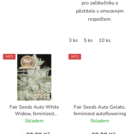
pro začátečníky a
pěstitele s omezeným
rozpočtem.
3 ks
5 ks
10 ks
AKCE
AKCE
Fair Seeds Auto White
Fair Seeds Auto Gelato,
Widow, feminized
feminized autoflowering
autoflowering
Skladem
Skladem