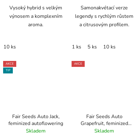
Vysoký hybrid s velkým
Samonakvétací verze
výnosem a komplexním
legendy s rychlým růstem
aroma.
a citrusovým profilem.
10 ks
1 ks
5 ks
10 ks
AKCE
AKCE
TIP
Fair Seeds Auto Jack,
Fair Seeds Auto
feminized autoflowering
Grapefruit, feminized
autoflowering
Skladem
Skladem