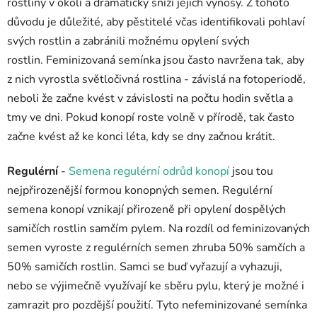
rostliny v okolí a dramaticky sníží jejich výnosy. Z tohoto
důvodu je důležité, aby pěstitelé včas identifikovali pohlaví
svých rostlin a zabránili možnému opylení svých
rostlin.
Feminizovaná semínka jsou často navržena tak, aby
z nich vyrostla světločivná rostlina - závislá na fotoperiodě,
neboli že začne kvést v závislosti na počtu hodin světla a
tmy ve dni. Pokud konopí roste volně v přírodě, tak často
začne kvést až ke konci léta, kdy se dny začnou krátit.
Regulérní
-
Semena regulérní odrůd konopí
jsou tou
nejpřirozenější formou konopných semen.
Regulérní
semena konopí vznikají přirozeně při opylení dospělých
samičích rostlin samčím pylem.
Na rozdíl od feminizovaných
semen vyroste z regulérních semen zhruba 50% samčích a
50% samičích rostlin. Samci se buď vyřazují a vyhazuji,
nebo se výjimečně využívají ke sběru pylu, který je možné i
zamrazit pro pozdější použití.
Tyto nefeminizované semínka