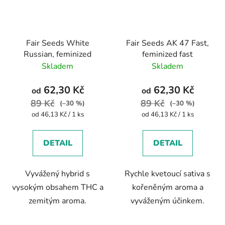
Fair Seeds White
Fair Seeds AK 47 Fast,
Russian, feminized
feminized fast
Skladem
Skladem
62,30 Kč
62,30 Kč
od
od
89 Kč
89 Kč
(–30 %)
(–30 %)
Měrná
Měrná
od 46,13 Kč / 1 ks
od 46,13 Kč / 1 ks
cena:
cena:
DETAIL
DETAIL
Vyvážený hybrid s
Rychle kvetoucí sativa s
vysokým obsahem THC a
kořeněným aroma a
zemitým aroma.
vyváženým účinkem.