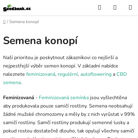
Přejít
Hledat
NÁKUP
na
KOŠÍK
obsah
Domů
/
Semena konopí
Semena konopí
Naší prioritou je poskytnout zákazníkovi co nejširší a
nejpestřejší výběr semen konopí. V základní nabídce
naleznete
feminizovaná
,
regulérní
,
autoflowering
a
CBD
semena
.
Feminizovaná
-
Feminizovaná semínka
jsou vyšlechtěna
aby produkovala pouze samičí rostliny.
S
emena neobsahují
žádné mužské chromozomy a měly by z nich vyrůstat v 99%
samičí rostliny. Samčí rostliny produkují semenné lusky a
pokud rostou dostatečně dlouho, tak opylují všechny samičí