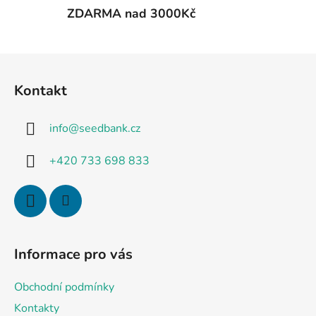
ZDARMA nad 3000Kč
Z
á
Kontakt
p
a
info
@
seedbank.cz
t
í
+420 733 698 833
Informace pro vás
Obchodní podmínky
Kontakty