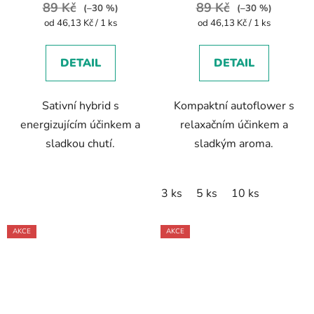
89 Kč
89 Kč
(–30 %)
(–30 %)
Měrná
Měrná
od 46,13 Kč / 1 ks
od 46,13 Kč / 1 ks
cena:
cena:
DETAIL
DETAIL
Sativní hybrid s
Kompaktní autoflower s
energizujícím účinkem a
relaxačním účinkem a
sladkou chutí.
sladkým aroma.
3 ks
5 ks
10 ks
AKCE
AKCE