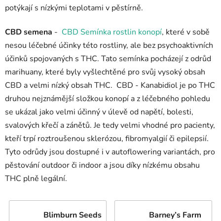
potýkají s nízkými teplotami v pěstírně.
CBD semena
-
CBD Semínka rostlin konopí
, které v sobě
nesou léčebné účinky této rostliny, ale bez psychoaktivních
účinků spojovaných s THC. Tato semínka pocházejí z odrůd
marihuany, které byly vyšlechtěné pro svůj vysoký obsah
CBD a velmi nízký obsah THC. CBD - Kanabidiol je po THC
druhou nejznámější složkou konopí a z léčebného pohledu
se ukázal jako velmi účinný v úlevě od napětí, bolesti,
svalových křečí a zánětů. Je tedy velmi vhodné pro pacienty,
kteří trpí roztroušenou sklerózou, fibromyalgií či epilepsií.
Tyto odrůdy jsou dostupné i v autoflowering variantách, pro
pěstování outdoor či indoor a jsou díky nízkému obsahu
THC plně legální.
Blimburn Seeds
Barney’s Farm