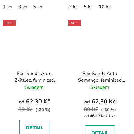
1 ks
3 ks
5 ks
3 ks
5 ks
10 ks
AKCE
AKCE
Fair Seeds Auto
Fair Seeds Auto
Zkittlez, feminized
Somango, feminized
autoflowering
autoflowering
Skladem
Skladem
62,30 Kč
62,30 Kč
od
od
89 Kč
89 Kč
(–30 %)
(–30 %)
Měrná
od 46,13 Kč / 1 ks
cena:
DETAIL
DETAIL