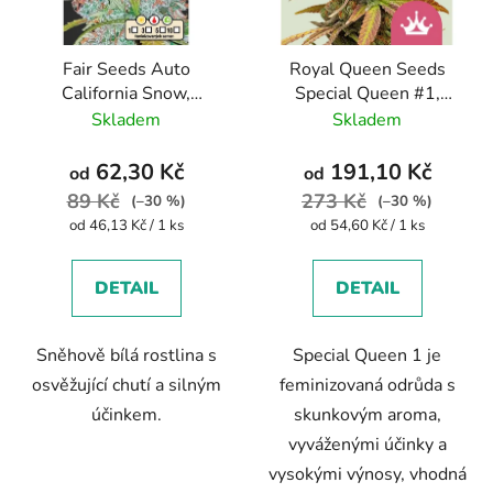
p
r
Fair Seeds Auto
Royal Queen Seeds
o
California Snow,
Special Queen #1,
d
feminized autoflowering
feminized
Skladem
Skladem
u
k
62,30 Kč
191,10 Kč
od
od
t
89 Kč
273 Kč
(–30 %)
(–30 %)
ů
Měrná
Měrná
od 46,13 Kč / 1 ks
od 54,60 Kč / 1 ks
cena:
cena:
DETAIL
DETAIL
Sněhově bílá rostlina s
Special Queen 1 je
osvěžující chutí a silným
feminizovaná odrůda s
účinkem.
skunkovým aroma,
vyváženými účinky a
vysokými výnosy, vhodná