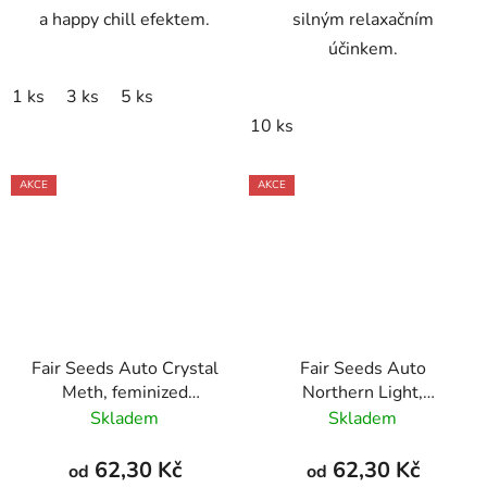
a happy chill efektem.
silným relaxačním
účinkem.
1 ks
3 ks
5 ks
10 ks
AKCE
AKCE
Fair Seeds Auto Crystal
Fair Seeds Auto
Meth, feminized
Northern Light,
autoflowering
feminized autoflowering
Skladem
Skladem
62,30 Kč
62,30 Kč
od
od