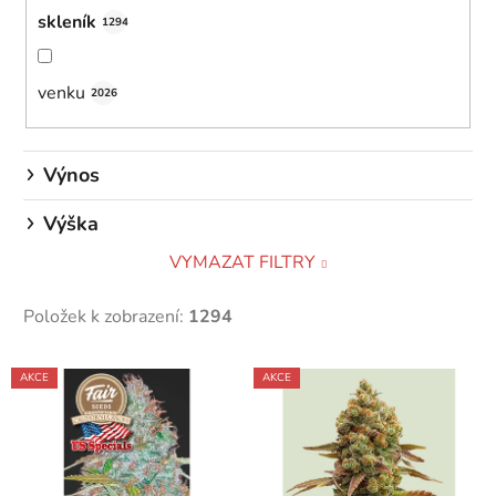
skleník
1294
venku
2026
Výnos
Výška
VYMAZAT FILTRY
Položek k zobrazení:
1294
V
AKCE
AKCE
ý
p
i
s