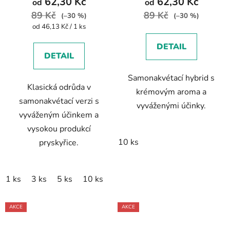
62,30 Kč
62,30 Kč
od
od
89 Kč
89 Kč
(–30 %)
(–30 %)
Měrná
od 46,13 Kč / 1 ks
cena:
DETAIL
DETAIL
Samonakvétací hybrid s
Klasická odrůda v
krémovým aroma a
samonakvétací verzi s
vyváženými účinky.
vyváženým účinkem a
vysokou produkcí
10 ks
pryskyřice.
1 ks
3 ks
5 ks
10 ks
AKCE
AKCE