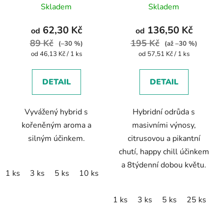
feminized
Skladem
Skladem
62,30 Kč
136,50 Kč
od
od
89 Kč
195 Kč
(–30 %)
(až –30 %)
Měrná
Měrná
od 46,13 Kč / 1 ks
od 57,51 Kč / 1 ks
cena:
cena:
DETAIL
DETAIL
Vyvážený hybrid s
Hybridní odrůda s
kořeněným aroma a
masivními výnosy,
silným účinkem.
citrusovou a pikantní
chutí, happy chill účinkem
a 8týdenní dobou květu.
1 ks
3 ks
5 ks
10 ks
1 ks
3 ks
5 ks
25 ks