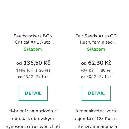
Seedstockers BCN
Fair Seeds Auto OG
Critical XXL Auto,
Kush, feminized
feminized autoflowering
autoflowering
Skladem
Skladem
136,50 Kč
62,30 Kč
od
od
195 Kč
89 Kč
(–30 %)
(–30 %)
Měrná
Měrná
od 43,13 Kč / 1 ks
od 46,13 Kč / 1 ks
cena:
cena:
DETAIL
DETAIL
Hybridní samonakvétací
Samonakvétací verze
odrůda s obrovským
legendární OG Kush s
výnosem, citrusovou chutí
intenzivním aroma a