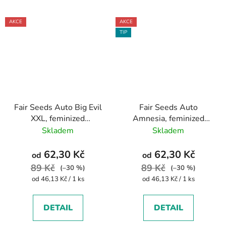
AKCE
AKCE
TIP
Fair Seeds Auto Big Evil
Fair Seeds Auto
XXL, feminized
Amnesia, feminized
autoflowering
autoflowering
Skladem
Skladem
62,30 Kč
62,30 Kč
od
od
89 Kč
89 Kč
(–30 %)
(–30 %)
Měrná
Měrná
od 46,13 Kč / 1 ks
od 46,13 Kč / 1 ks
cena:
cena:
DETAIL
DETAIL