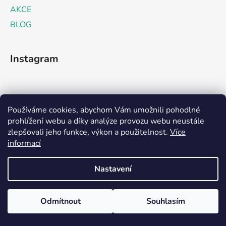
AKCE
BLOG
Instagram
Používáme cookies, abychom Vám umožnili pohodlné
prohlížení webu a díky analýze provozu webu neustále
zlepšovali jeho funkce, výkon a použitelnost.
Více
informací
Nastavení
Odmítnout
Souhlasím