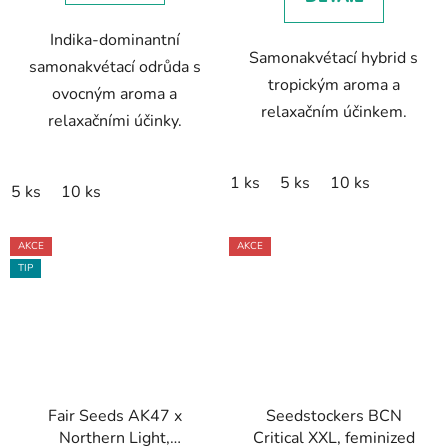
Indika-dominantní
Samonakvétací hybrid s
samonakvétací odrůda s
tropickým aroma a
ovocným aroma a
relaxačním účinkem.
relaxačními účinky.
1 ks
5 ks
10 ks
5 ks
10 ks
AKCE
AKCE
TIP
Fair Seeds AK47 x
Seedstockers BCN
Northern Light,
Critical XXL, feminized