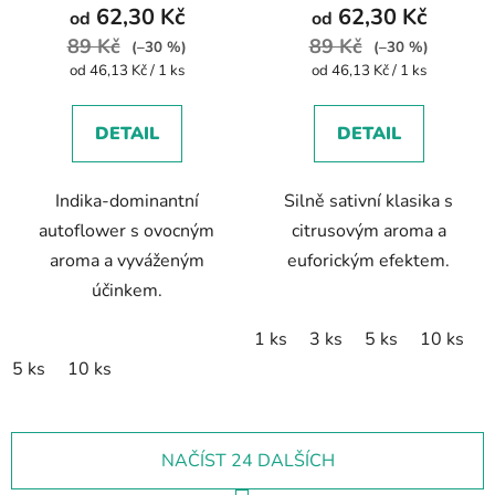
62,30 Kč
62,30 Kč
od
od
89 Kč
89 Kč
(–30 %)
(–30 %)
Měrná
Měrná
od 46,13 Kč / 1 ks
od 46,13 Kč / 1 ks
cena:
cena:
DETAIL
DETAIL
Indika-dominantní
Silně sativní klasika s
autoflower s ovocným
citrusovým aroma a
aroma a vyváženým
euforickým efektem.
účinkem.
1 ks
3 ks
5 ks
10 ks
5 ks
10 ks
NAČÍST 24 DALŠÍCH