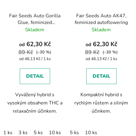
Fair Seeds Auto Gorilla
Fair Seeds Auto AK47,
Glue, feminized
feminized autoflowering
autoflowering
Skladem
Skladem
62,30 Kč
62,30 Kč
od
od
89 Kč
89 Kč
(–30 %)
(–30 %)
Měrná
Měrná
od 46,13 Kč / 1 ks
od 46,13 Kč / 1 ks
cena:
cena:
DETAIL
DETAIL
Vyvážený hybrid s
Kompaktní hybrid s
vysokým obsahem THC a
rychlým růstem a silným
relaxačním účinkem.
účinkem.
1 ks
3 ks
5 ks
10 ks
5 ks
10 ks