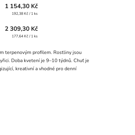
1 154,30 Kč
Měrná
192,38 Kč / 1 ks
cena:
2 309,30 Kč
Měrná
177,64 Kč / 1 ks
cena: