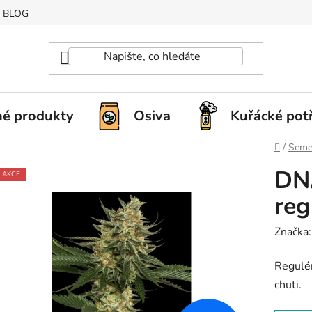
BLOG
é produkty
Osiva
Kuřácké pot
Domů
/
Seme
DNA
AKCE
reg
Značka
Regulér
chuti.