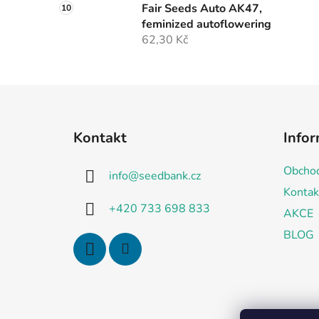
Fair Seeds Auto AK47,
feminized autoflowering
62,30 Kč
Z
á
Kontakt
Infor
p
a
Obchod
info
@
seedbank.cz
t
Kontak
í
+420 733 698 833
AKCE
BLOG