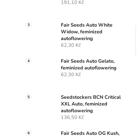
191,10 Kč
p
a
n
Fair Seeds Auto White
e
Widow, feminized
l
autoflowering
62,30 Kč
Fair Seeds Auto Gelato,
feminized autoflowering
62,30 Kč
Seedstockers BCN Critical
XXL Auto, feminized
autoflowering
136,50 Kč
Fair Seeds Auto OG Kush,