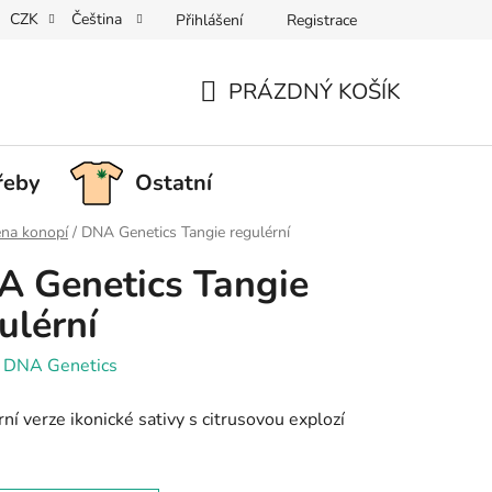
CZK
Čeština
Přihlášení
Registrace
PRÁZDNÝ KOŠÍK
NÁKUPNÍ
KOŠÍK
řeby
Ostatní
na konopí
/
DNA Genetics Tangie regulérní
 Genetics Tangie
ulérní
:
DNA Genetics
ní verze ikonické sativy s citrusovou explozí