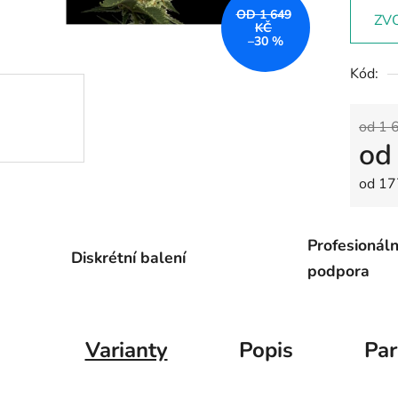
OD 1 649
ZV
KČ
–30 %
Kód:
od 1 
o
Měrná
od 17
Profesionáln
Diskrétní balení
podpora
Varianty
Popis
Pa