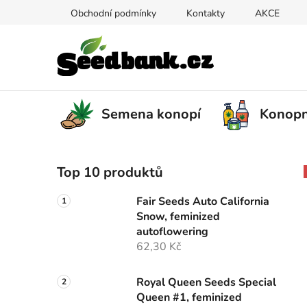
Přejít
Obchodní podmínky
Kontakty
AKCE
na
obsah
Semena konopí
Konopn
P
Top 10 produktů
o
s
Fair Seeds Auto California
t
Snow, feminized
r
autoflowering
a
62,30 Kč
n
n
Royal Queen Seeds Special
Queen #1, feminized
í