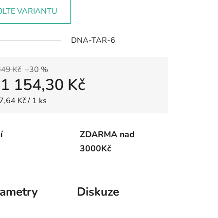
OLTE VARIANTU
DNA-TAR-6
649 Kč
–30 %
d
1 154,30 Kč
 cena:
7,64 Kč / 1 ks
í
ZDARMA nad
3000Kč
rametry
Diskuze