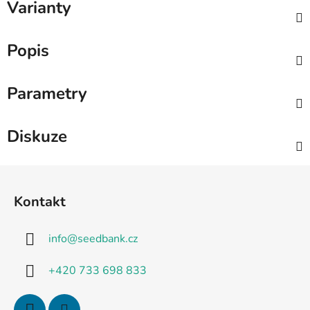
Varianty
Popis
Parametry
Diskuze
Z
á
Kontakt
p
a
info
@
seedbank.cz
t
í
+420 733 698 833