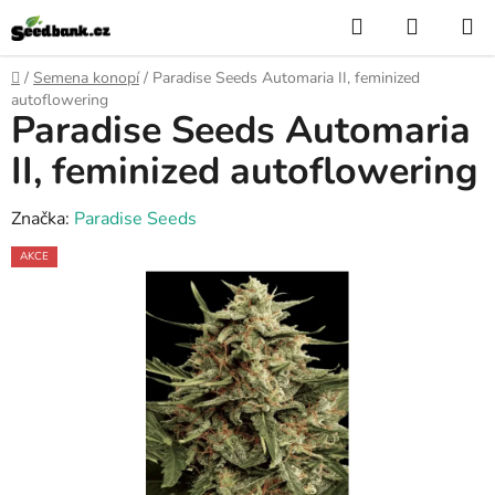
Přejít
Hledat
NÁKUP
na
KOŠÍK
obsah
Domů
/
Semena konopí
/
Paradise Seeds Automaria II, feminized
autoflowering
Paradise Seeds Automaria
II, feminized autoflowering
Značka:
Paradise Seeds
AKCE