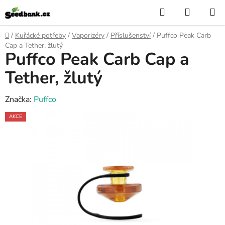
Přejít
Hledat
NÁKUP
na
KOŠÍK
obsah
Domů
/
Kuřácké potřeby
/
Vaporizéry
/
Příslušenství
/
Puffco Peak Carb
Cap a Tether, žlutý
Puffco Peak Carb Cap a
Tether, žlutý
Značka:
Puffco
AKCE