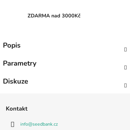
ZDARMA nad 3000Kč
Popis
Parametry
Diskuze
Z
á
Kontakt
p
a
info
@
seedbank.cz
t