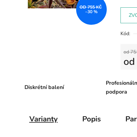
OD 755 KČ
–30 %
ZV
Kód:
od 75
o
Měrná
Profesionáln
Diskrétní balení
podpora
Varianty
Popis
Pa