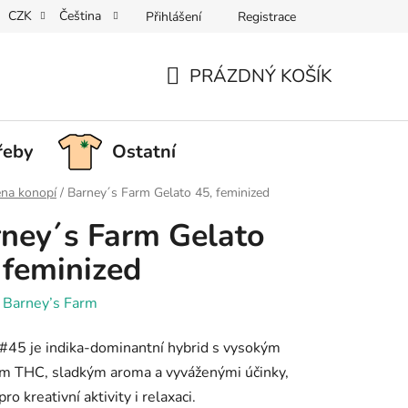
CZK
Čeština
Přihlášení
Registrace
PRÁZDNÝ KOŠÍK
NÁKUPNÍ
KOŠÍK
řeby
Ostatní
na konopí
/
Barney´s Farm Gelato 45, feminized
ney´s Farm Gelato
 feminized
:
Barney’s Farm
#45 je indika-dominantní hybrid s vysokým
m THC, sladkým aroma a vyváženými účinky,
pro kreativní aktivity i relaxaci.