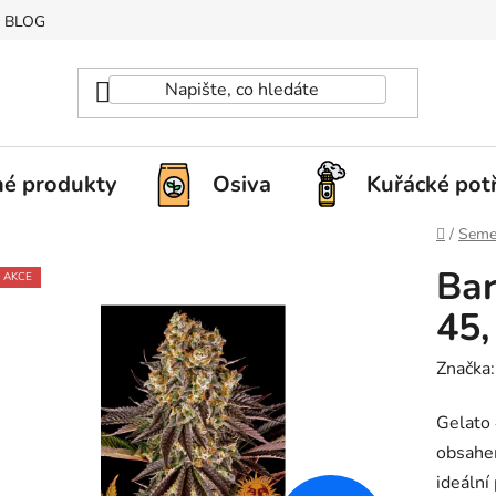
BLOG
é produkty
Osiva
Kuřácké pot
Domů
/
Seme
Bar
AKCE
45,
Značka
Gelato 
obsahe
ideální 