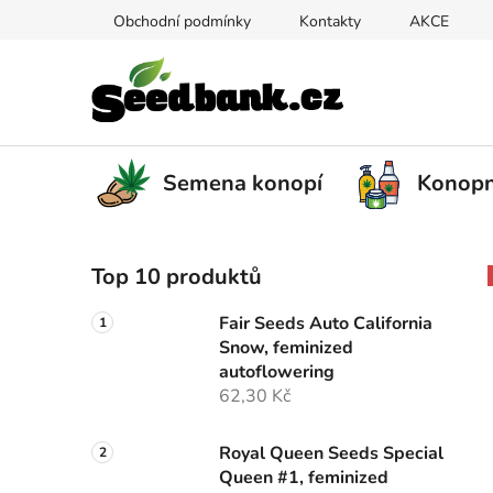
Přejít
Obchodní podmínky
Kontakty
AKCE
na
obsah
Semena konopí
Konopn
P
Top 10 produktů
o
s
Fair Seeds Auto California
t
Snow, feminized
r
autoflowering
a
62,30 Kč
n
n
Royal Queen Seeds Special
Queen #1, feminized
í