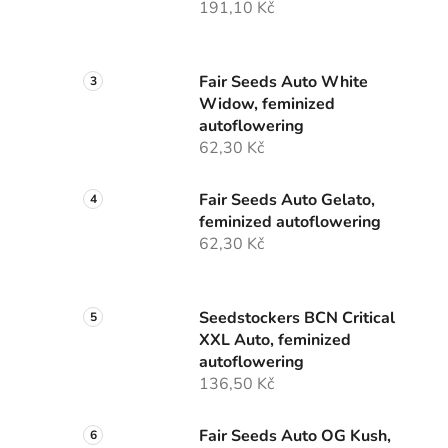
191,10 Kč
p
a
n
Fair Seeds Auto White
e
Widow, feminized
l
autoflowering
62,30 Kč
Fair Seeds Auto Gelato,
feminized autoflowering
62,30 Kč
Seedstockers BCN Critical
XXL Auto, feminized
autoflowering
136,50 Kč
Fair Seeds Auto OG Kush,