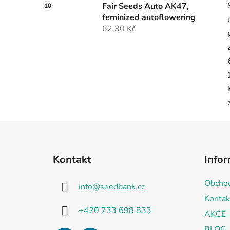
Fair Seeds Auto AK47,
feminized autoflowering
62,30 Kč
Z
á
Kontakt
Infor
p
a
Obchod
info
@
seedbank.cz
t
Kontak
í
+420 733 698 833
AKCE
BLOG