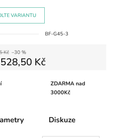
OLTE VARIANTU
BF-G45-3
5 Kč
–30 %
d
528,50 Kč
 cena:
í
ZDARMA nad
3000Kč
rametry
Diskuze