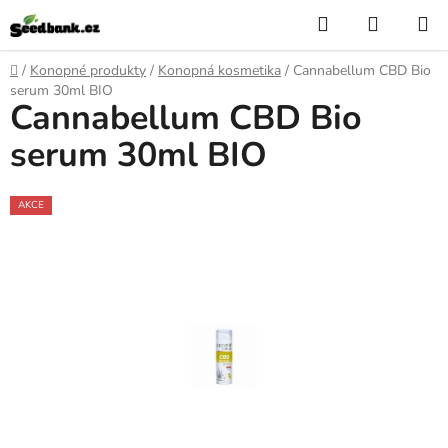
Přejít
Hledat
NÁKUP
na
KOŠÍK
obsah
Domů
/
Konopné produkty
/
Konopná kosmetika
/
Cannabellum CBD Bio
serum 30ml BIO
Cannabellum CBD Bio
serum 30ml BIO
AKCE