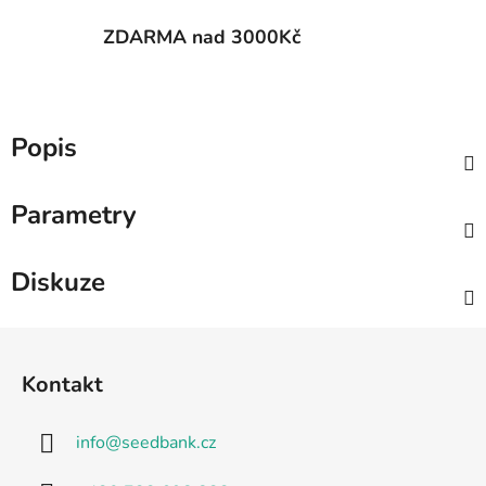
ZDARMA nad 3000Kč
Popis
Parametry
Diskuze
Z
á
Kontakt
p
a
info
@
seedbank.cz
t
í