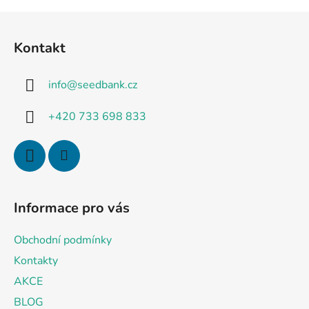
Z
á
Kontakt
p
a
info
@
seedbank.cz
t
í
+420 733 698 833
Informace pro vás
Obchodní podmínky
Kontakty
AKCE
BLOG