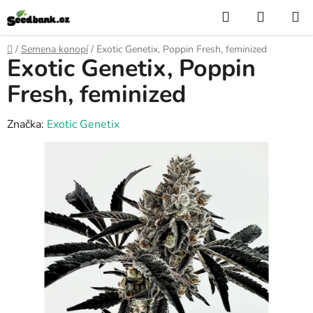
Přejít
Hledat
NÁKUP
na
KOŠÍK
obsah
Domů
/
Semena konopí
/
Exotic Genetix, Poppin Fresh, feminized
Exotic Genetix, Poppin
Fresh, feminized
Značka:
Exotic Genetix