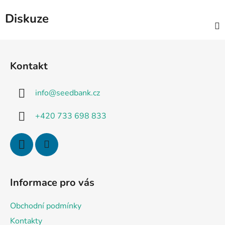
Diskuze
Z
á
Kontakt
p
a
info
@
seedbank.cz
t
í
+420 733 698 833
Informace pro vás
Obchodní podmínky
Kontakty