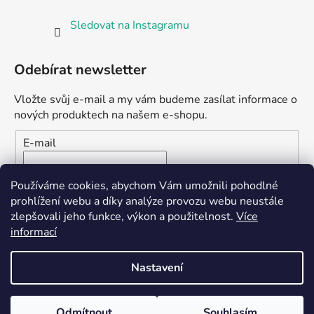
Sledovat na Instagramu
Odebírat newsletter
Vložte svůj e-mail a my vám budeme zasílat informace o
nových produktech na našem e-shopu.
E-mail
Vložením e-mailu souhlasíte s
podmínkami ochrany
Používáme cookies, abychom Vám umožnili pohodlné
osobních údajů
prohlížení webu a díky analýze provozu webu neustále
zlepšovali jeho funkce, výkon a použitelnost.
Více
PŘIHLÁSIT SE
informací
Nastavení
Vytvořil Shoptet
Odmítnout
Souhlasím