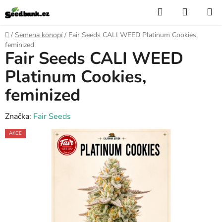
Přejít
Hledat
NÁKUP
na
KOŠÍK
obsah
Domů
/
Semena konopí
/
Fair Seeds CALI WEED Platinum Cookies,
feminized
Fair Seeds CALI WEED
Platinum Cookies,
feminized
Značka:
Fair Seeds
AKCE