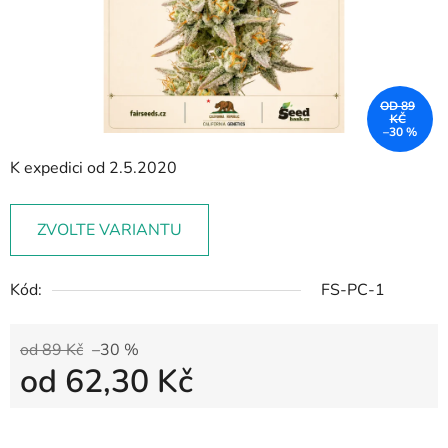
OD 89
KČ
–30 %
K expedici od 2.5.2020
ZVOLTE VARIANTU
Kód:
FS-PC-1
od 89 Kč
–30 %
od
62,30 Kč
Měrná cena: