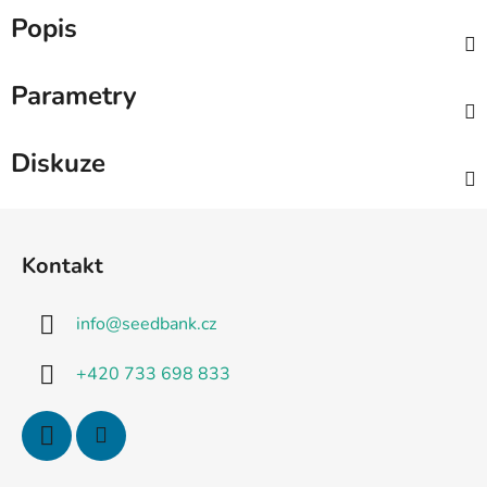
Popis
Parametry
Diskuze
Z
á
Kontakt
p
a
info
@
seedbank.cz
t
í
+420 733 698 833