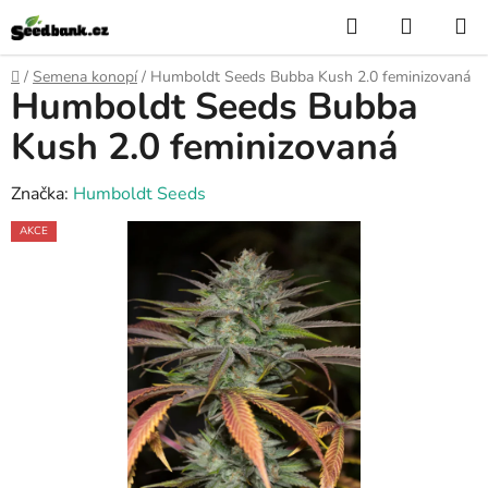
Přejít
Hledat
NÁKUP
na
KOŠÍK
obsah
Domů
/
Semena konopí
/
Humboldt Seeds Bubba Kush 2.0 feminizovaná
Humboldt Seeds Bubba
Kush 2.0 feminizovaná
Značka:
Humboldt Seeds
AKCE