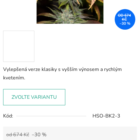
OD 674
KČ
–30 %
Vylepšená verze klasiky s vyšším výnosem a rychlým
kvetením.
ZVOLTE VARIANTU
Kód:
HSO-BK2-3
od 674 Kč
–30 %