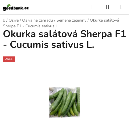
Přejít
Hledat
NÁKUP
na
KOŠÍK
obsah
Domů
/
Osiva
/
Osiva na zahradu
/
Semena zeleniny
/
Okurka salátová
Sherpa F1 - Cucumis sativus L.
Okurka salátová Sherpa F1
- Cucumis sativus L.
AKCE