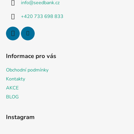
info
@
seedbank.cz
t
í
+420 733 698 833
Informace pro vás
Obchodní podmínky
Kontakty
AKCE
BLOG
Instagram