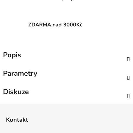
ZDARMA nad 3000Kč
Popis
Parametry
Diskuze
Z
á
Kontakt
p
a