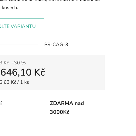
0 kusech.
OLTE VARIANTU
PS-CAG-3
3 Kč
–30 %
d
646,10 Kč
 cena:
5,63 Kč / 1 ks
í
ZDARMA nad
3000Kč