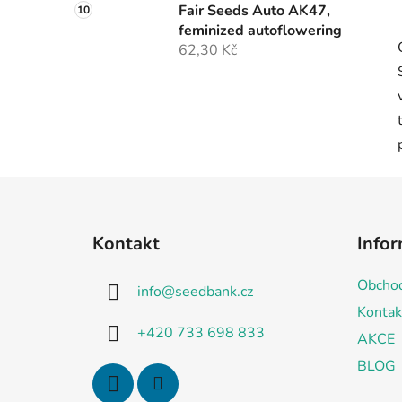
Fair Seeds Auto AK47,
feminized autoflowering
62,30 Kč
Z
á
Kontakt
Infor
p
a
Obchod
info
@
seedbank.cz
t
Kontak
í
+420 733 698 833
AKCE
BLOG