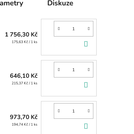
rametry
Diskuze
1 756,30 Kč
DO
Měrná
175,63 Kč / 1 ks
cena:
KOŠÍKU
646,10 Kč
DO
Měrná
215,37 Kč / 1 ks
cena:
KOŠÍKU
973,70 Kč
DO
Měrná
194,74 Kč / 1 ks
cena: