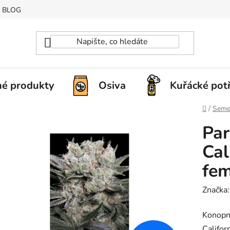
BLOG
é produkty
Osiva
Kuřácké pot
Domů
/
Seme
Par
Cal
fem
Značka
Konopn
Califor