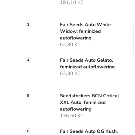
191,10 Kč
p
a
n
Fair Seeds Auto White
e
Widow, feminized
l
autoflowering
62,30 Kč
Fair Seeds Auto Gelato,
feminized autoflowering
62,30 Kč
Seedstockers BCN Critical
XXL Auto, feminized
autoflowering
136,50 Kč
Fair Seeds Auto OG Kush,