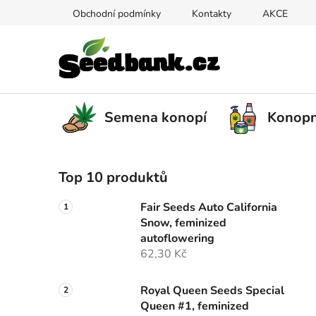
Přejít
Obchodní podmínky
Kontakty
AKCE
na
obsah
Semena konopí
Konopn
P
Top 10 produktů
o
s
Fair Seeds Auto California
t
Snow, feminized
r
autoflowering
a
62,30 Kč
n
n
Royal Queen Seeds Special
Queen #1, feminized
í