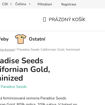
CZK
Čeština
Přihlášení
Registrace
PRÁZDNÝ KOŠÍK
NÁKUPNÍ
KOŠÍK
řeby
Ostatní
na konopí
/
Paradise Seeds Californian Gold, feminized
adise Seeds
ifornian Gold,
inized
:
Paradise Seeds
á feminizovaná semena Paradise Seeds
nian Gold. 80% indica, 20% sativa. V balení po