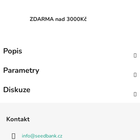
ZDARMA nad 3000Kč
Popis
Parametry
Diskuze
Z
á
Kontakt
p
a
info
@
seedbank.cz
t