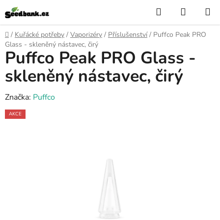
Přejít
Hledat
NÁKUP
na
KOŠÍK
obsah
Domů
/
Kuřácké potřeby
/
Vaporizéry
/
Příslušenství
/
Puffco Peak PRO
Glass - skleněný nástavec, čirý
Puffco Peak PRO Glass -
skleněný nástavec, čirý
Značka:
Puffco
AKCE