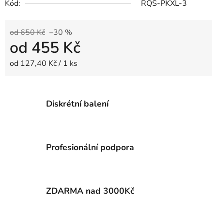
Kód:
RQS-PKXL-3
od 650 Kč
–30 %
od
455 Kč
Měrná cena:
od 127,40 Kč / 1 ks
Diskrétní balení
Profesionální podpora
ZDARMA nad 3000Kč