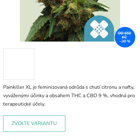
OD 650
KČ
–30 %
Painkiller XL je feminizovaná odrůda s chutí citronu a nafty,
vyváženými účinky a obsahem THC a CBD 9 %, vhodná pro
terapeutické účely.
ZVOLTE VARIANTU