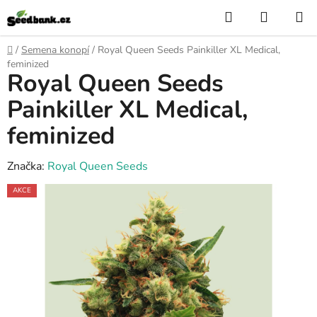
Přejít
Hledat
NÁKUP
na
KOŠÍK
obsah
Domů
/
Semena konopí
/
Royal Queen Seeds Painkiller XL Medical,
feminized
Royal Queen Seeds
Painkiller XL Medical,
feminized
Značka:
Royal Queen Seeds
AKCE