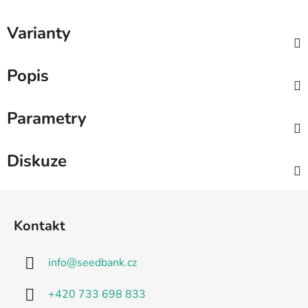
Varianty
Popis
Parametry
Diskuze
Z
á
Kontakt
p
a
info
@
seedbank.cz
t
í
+420 733 698 833