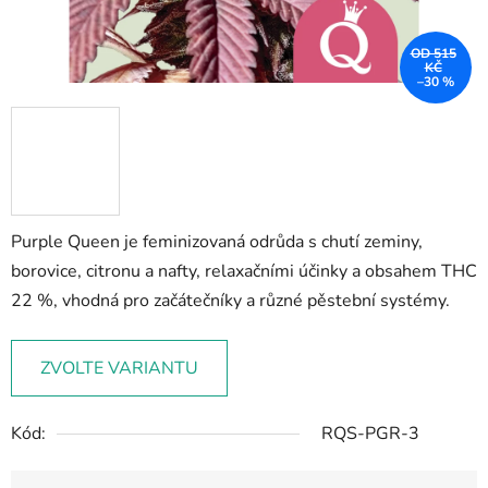
OD 515
KČ
–30 %
Purple Queen je feminizovaná odrůda s chutí zeminy,
borovice, citronu a nafty, relaxačními účinky a obsahem THC
22 %, vhodná pro začátečníky a různé pěstební systémy.
ZVOLTE VARIANTU
Kód:
RQS-PGR-3