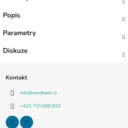
Popis
Parametry
Diskuze
Z
á
Kontakt
p
a
info
@
seedbank.cz
t
í
+420 733 698 833