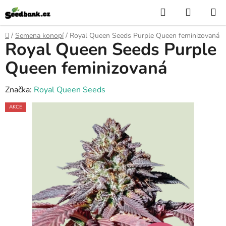
Přejít
Hledat
NÁKUP
na
KOŠÍK
obsah
Domů
/
Semena konopí
/
Royal Queen Seeds Purple Queen feminizovaná
Royal Queen Seeds Purple
Queen feminizovaná
Značka:
Royal Queen Seeds
AKCE