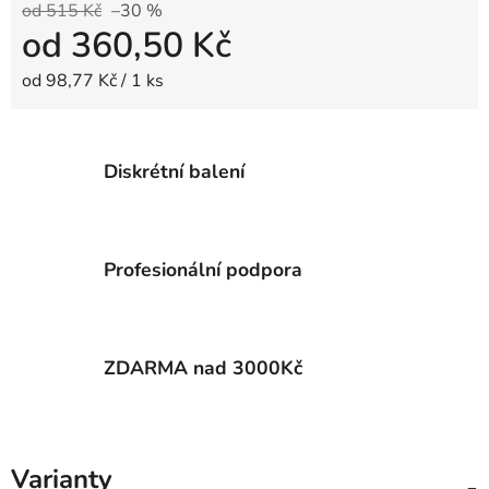
od 515 Kč
–30 %
od
360,50 Kč
Měrná cena:
od 98,77 Kč / 1 ks
Diskrétní balení
Profesionální podpora
ZDARMA nad 3000Kč
Varianty