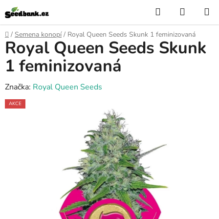
Přejít
Hledat
NÁKUP
na
KOŠÍK
obsah
Domů
/
Semena konopí
/
Royal Queen Seeds Skunk 1 feminizovaná
Royal Queen Seeds Skunk
1 feminizovaná
Značka:
Royal Queen Seeds
AKCE