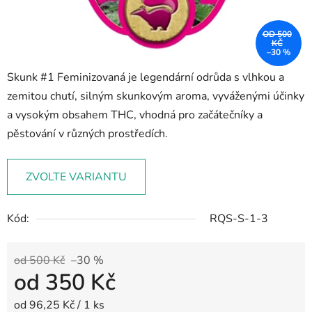
OD 500
KČ
–30 %
Skunk #1 Feminizovaná je legendární odrůda s vlhkou a
zemitou chutí, silným skunkovým aroma, vyváženými účinky
a vysokým obsahem THC, vhodná pro začátečníky a
pěstování v různých prostředích.
ZVOLTE VARIANTU
Kód:
RQS-S-1-3
od 500 Kč
–30 %
od
350 Kč
Měrná cena:
od 96,25 Kč / 1 ks