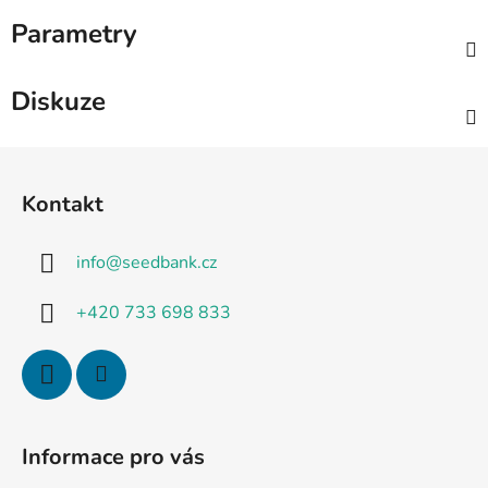
Parametry
Diskuze
Z
á
Kontakt
p
a
info
@
seedbank.cz
t
í
+420 733 698 833
Informace pro vás