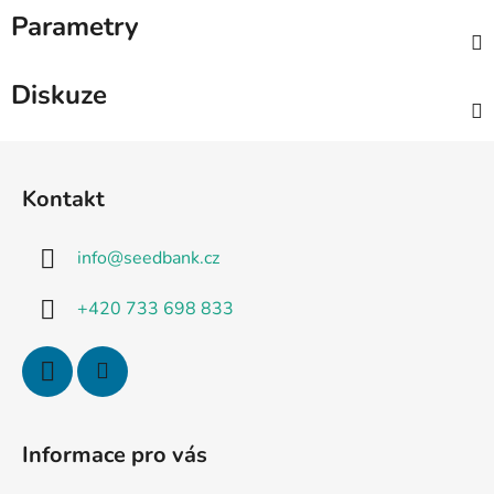
Parametry
Diskuze
Z
á
Kontakt
p
a
info
@
seedbank.cz
t
í
+420 733 698 833
Informace pro vás