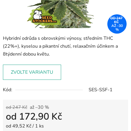
OD 247
KČ
AŽ –30
%
Hybridní odrůda s obrovskými výnosy, středním THC
(22%+), kyselou a pikantní chutí, relaxačním účinkem a
8týdenní dobou květu.
ZVOLTE VARIANTU
Kód:
SES-SSF-1
od 247 Kč
až –30 %
od
172,90 Kč
Měrná cena:
od 49,52 Kč / 1 ks