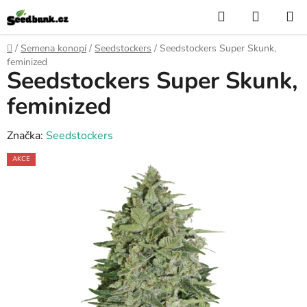
Přejít
Hledat
NÁKUP
na
KOŠÍK
obsah
Domů
/
Semena konopí
/
Seedstockers
/
Seedstockers Super Skunk,
feminized
Seedstockers Super Skunk,
feminized
Značka:
Seedstockers
AKCE