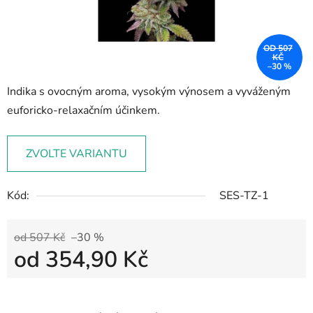
OD 507
KČ
–30 %
Indika s ovocným aroma, vysokým výnosem a vyváženým
euforicko-relaxačním účinkem.
ZVOLTE VARIANTU
Kód:
SES-TZ-1
od 507 Kč
–30 %
od
354,90 Kč
Měrná cena: