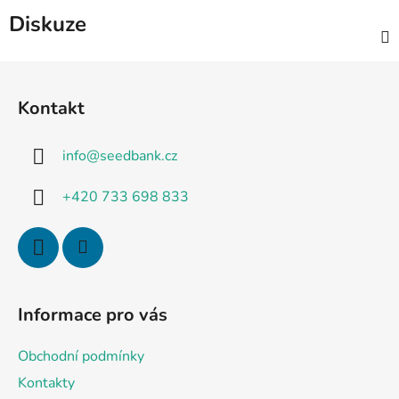
Diskuze
Z
á
Kontakt
p
a
info
@
seedbank.cz
t
í
+420 733 698 833
Informace pro vás
Obchodní podmínky
Kontakty