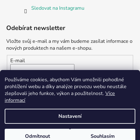
Sledovat na Instagramu
Odebírat newsletter
Vložte svůj e-mail a my vám budeme zasílat informace o
nových produktech na našem e-shopu.
E-mail
Vložením e-mailu souhlasíte s
podmínkami ochrany
Používáme cookies, abychom Vám umožnili pohodlné
osobních údajů
prohlížení webu a díky analýze provozu webu neustále
zlepšovali jeho funkce, výkon a použitelnost.
Více
PŘIHLÁSIT SE
informací
Nastavení
Vytvořil Shoptet
Odmítnout
Souhlasím
Copyright 2026
Seedbank.cz
. Všechna práva vyhrazena.