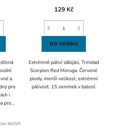
129 Kč
DO KOŠÍKU
ědčená
Extrémně páliví zábijáci, Trinidad
ozdní
Scorpion Red Moruga. Červené
evné a
plody, menší velikost, extrémní
odný pro
pálivost. 15 semínek v balení.
ách i
 pro...
Kód:
8825PI