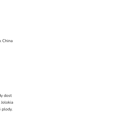
ek China
dy dost
 Jolokia
 plody.