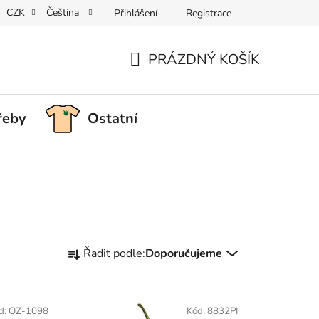
CZK
Čeština
Přihlášení
Registrace
PRÁZDNÝ KOŠÍK
NÁKUPNÍ
KOŠÍK
řeby
Ostatní
Ř
Řadit podle:
Doporučujeme
a
z
e
d:
OZ-1098
Kód:
8832PI
n