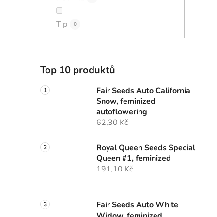
í
p
i
Tip
a
0
n
e
l
Top 10 produktů
Fair Seeds Auto California
Snow, feminized
autoflowering
62,30 Kč
Royal Queen Seeds Special
Queen #1, feminized
191,10 Kč
Fair Seeds Auto White
Widow, feminized