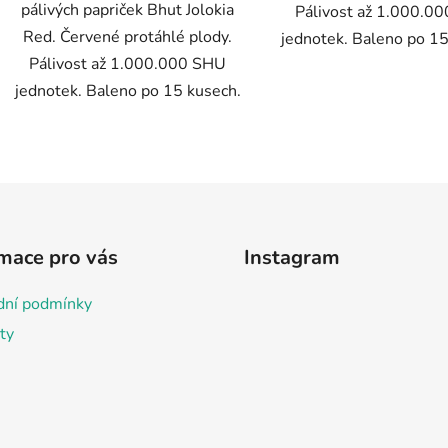
pálivých papriček Bhut Jolokia
Pálivost až 1.000.0
Red. Červené protáhlé plody.
jednotek. Baleno po 15
Pálivost až 1.000.000 SHU
jednotek. Baleno po 15 kusech.
O
v
l
á
d
mace pro vás
Instagram
a
c
ní podmínky
í
p
ty
r
v
k
y
v