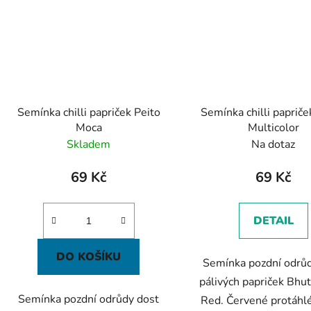
Semínka chilli papriček Peito
Semínka chilli paprič
Moca
Multicolor
Skladem
Na dotaz
69 Kč
69 Kč
DETAIL
DO KOŠÍKU
Semínka pozdní odrů
pálivých papriček Bhut
Semínka pozdní odrůdy dost
Red. Červené protáhlé