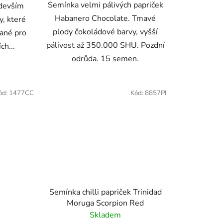
Semínka velmi pálivých papriček
edevším
Habanero Chocolate. Tmavé
y, které
plody čokoládové barvy, vyšší
vané pro
pálivost až 350.000 SHU. Pozdní
ch...
odrůda. 15 semen.
ód:
1477CC
Kód:
8857PI
Semínka chilli papriček Trinidad
Moruga Scorpion Red
Skladem