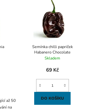
í
p
r
o
d
u
k
ia
Semínka chilli papriček
t
Habanero Chocolate
ů
Skladem
69 Kč
DO KOŠÍKU
jící až 50
vání na