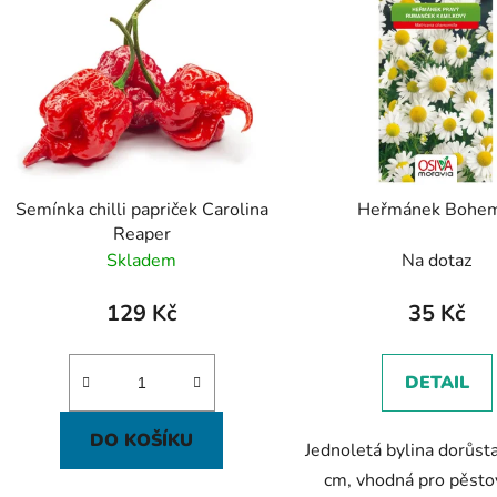
p
s
p
r
o
d
Semínka chilli papriček Carolina
Heřmánek Bohem
u
Reaper
k
Skladem
Na dotaz
t
ů
129 Kč
35 Kč
DETAIL
DO KOŠÍKU
Jednoletá bylina dorůsta
cm, vhodná pro pěsto