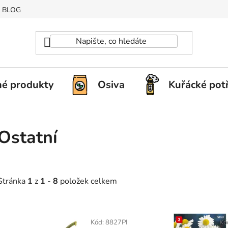
BLOG
é produkty
Osiva
Kuřácké pot
Ostatní
Stránka
1
z
1
-
8
položek celkem
V
ý
Kód:
8827PI
Kó