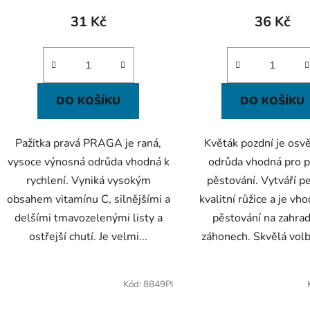
31 Kč
36 Kč
DO KOŠÍKU
DO KOŠÍKU
Pažitka pravá PRAGA je raná,
Květák pozdní je osv
vysoce výnosná odrůda vhodná k
odrůda vhodná pro p
rychlení. Vyniká vysokým
pěstování. Vytváří p
obsahem vitamínu C, silnějšími a
kvalitní růžice a je vh
delšími tmavozelenými listy a
pěstování na zahrad
ostřejší chutí. Je velmi...
záhonech. Skvělá volba
Kód:
8849PI