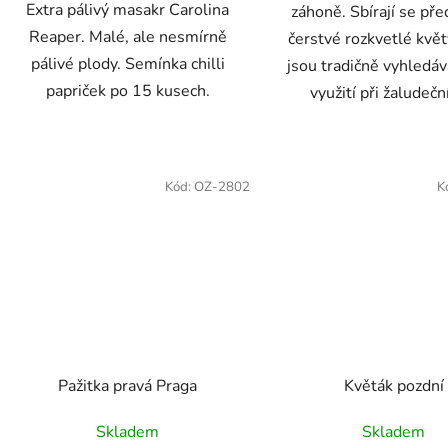
Extra pálivý masakr Carolina
záhoně. Sbírají se př
Reaper. Malé, ale nesmírně
čerstvé rozkvetlé květ
pálivé plody. Semínka chilli
jsou tradičně vyhledá
papriček po 15 kusech.
využití při žaludeční
Kód:
OZ-2802
K
Pažitka pravá Praga
Květák pozdní
Skladem
Skladem