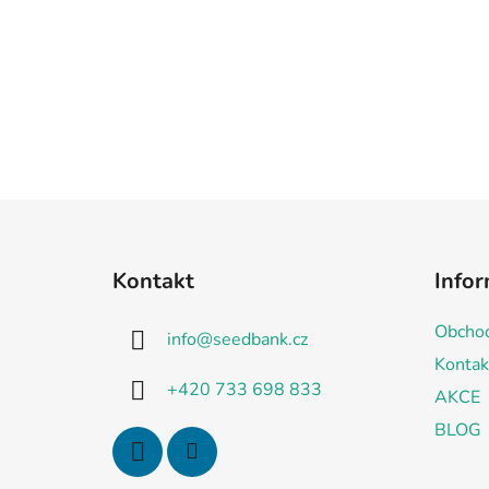
Z
á
Kontakt
Infor
p
a
Obchod
info
@
seedbank.cz
t
Kontak
í
+420 733 698 833
AKCE
BLOG