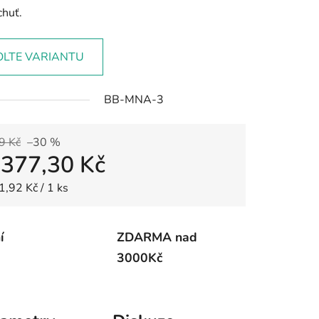
chuť.
OLTE VARIANTU
BB-MNA-3
9 Kč
–30 %
d
377,30 Kč
 cena:
1,92 Kč / 1 ks
í
ZDARMA nad
3000Kč