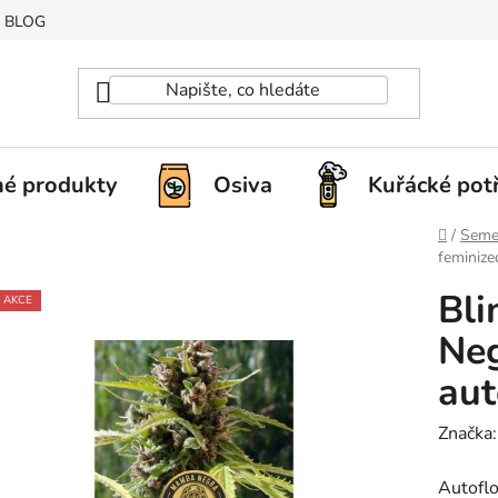
BLOG
é produkty
Osiva
Kuřácké pot
Domů
/
Seme
feminize
Bl
AKCE
Neg
aut
Značka
Autoflo