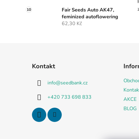
Fair Seeds Auto AK47,
feminized autoflowering
62,30 Kč
Z
á
Kontakt
Infor
p
a
Obchod
info
@
seedbank.cz
t
Kontak
í
+420 733 698 833
AKCE
BLOG