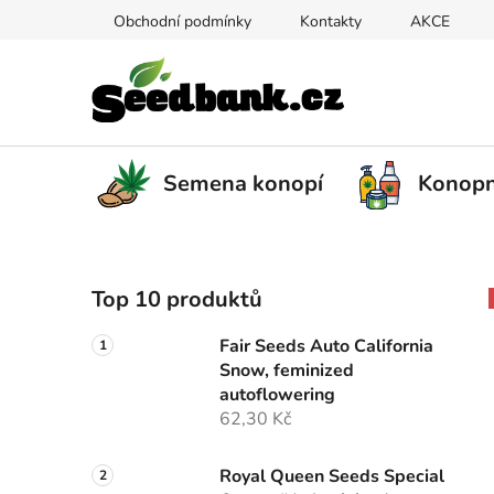
Přejít
Obchodní podmínky
Kontakty
AKCE
na
obsah
Semena konopí
Konopn
P
Top 10 produktů
o
s
Fair Seeds Auto California
t
Snow, feminized
r
autoflowering
a
62,30 Kč
n
n
Royal Queen Seeds Special