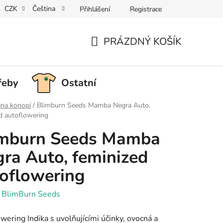
CZK
Čeština
Přihlášení
Registrace
PRÁZDNÝ KOŠÍK
NÁKUPNÍ
KOŠÍK
řeby
Ostatní
na konopí
/
Blimburn Seeds Mamba Negra Auto,
d autoflowering
imburn Seeds Mamba
ra Auto, feminized
oflowering
:
BlimBurn Seeds
wering Indika s uvolňujícími účinky, ovocná a