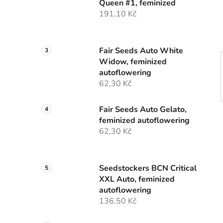
Queen #1, feminized
í
191,10 Kč
p
a
n
Fair Seeds Auto White
e
Widow, feminized
l
autoflowering
62,30 Kč
Fair Seeds Auto Gelato,
feminized autoflowering
62,30 Kč
Seedstockers BCN Critical
XXL Auto, feminized
autoflowering
136,50 Kč