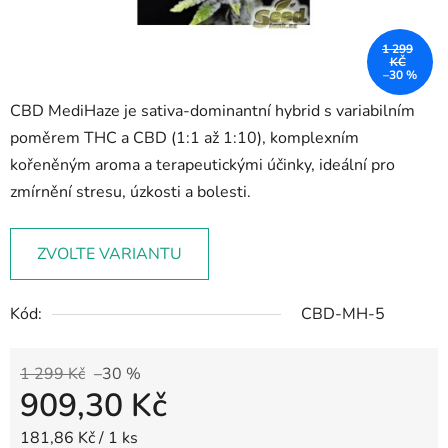
1 299
KČ
–30 %
CBD MediHaze je sativa-dominantní hybrid s variabilním
poměrem THC a CBD (1:1 až 1:10), komplexním
kořeněným aroma a terapeutickými účinky, ideální pro
zmírnění stresu, úzkosti a bolesti.
ZVOLTE VARIANTU
Kód:
CBD-MH-5
1 299 Kč
–30 %
909,30 Kč
Měrná cena:
181,86 Kč / 1 ks