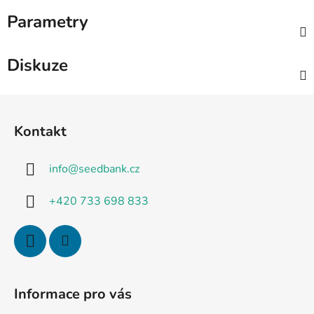
Parametry
Diskuze
Z
á
Kontakt
p
a
info
@
seedbank.cz
t
í
+420 733 698 833
Informace pro vás