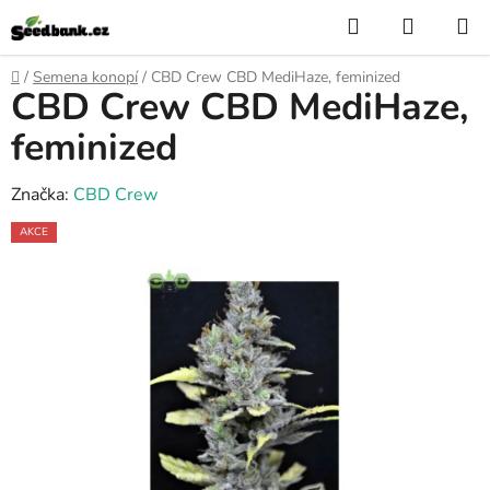
Přejít
Hledat
NÁKUP
na
KOŠÍK
obsah
Domů
/
Semena konopí
/
CBD Crew CBD MediHaze, feminized
CBD Crew CBD MediHaze,
feminized
Značka:
CBD Crew
AKCE