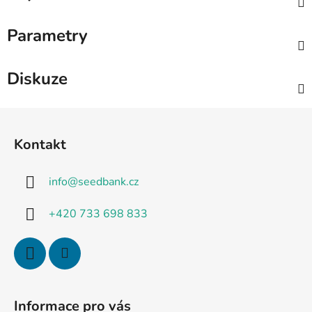
Parametry
Diskuze
Z
á
Kontakt
p
a
info
@
seedbank.cz
t
í
+420 733 698 833
Informace pro vás