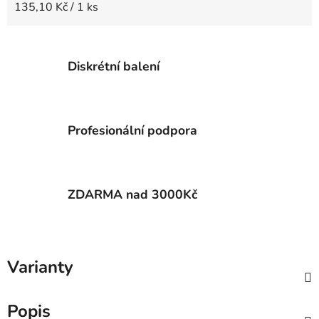
Měrná cena:
135,10 Kč / 1 ks
Diskrétní balení
Profesionální podpora
ZDARMA nad 3000Kč
Varianty
Popis