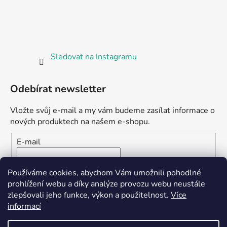
Sledovat na Instagramu
Odebírat newsletter
Vložte svůj e-mail a my vám budeme zasílat informace o
nových produktech na našem e-shopu.
E-mail
Vložením e-mailu souhlasíte s
podmínkami ochrany
Používáme cookies, abychom Vám umožnili pohodlné
osobních údajů
prohlížení webu a díky analýze provozu webu neustále
zlepšovali jeho funkce, výkon a použitelnost.
Více
PŘIHLÁSIT SE
informací