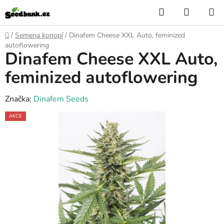
Přejít
Hledat
NÁKUP
na
KOŠÍK
obsah
Domů
/
Semena konopí
/
Dinafem Cheese XXL Auto, feminized
autoflowering
Dinafem Cheese XXL Auto,
feminized autoflowering
Značka:
Dinafem Seeds
AKCE