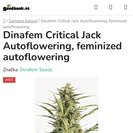
Přejít
Hledat
NÁKUP
na
KOŠÍK
obsah
Domů
/
Semena konopí
/
Dinafem Critical Jack Autoflowering, feminized
autoflowering
Dinafem Critical Jack
Autoflowering, feminized
autoflowering
Značka:
Dinafem Seeds
AKCE