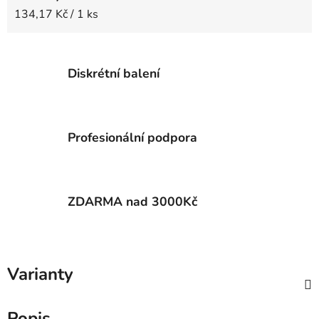
Měrná cena:
134,17 Kč / 1 ks
Diskrétní balení
Profesionální podpora
ZDARMA nad 3000Kč
Varianty
Popis