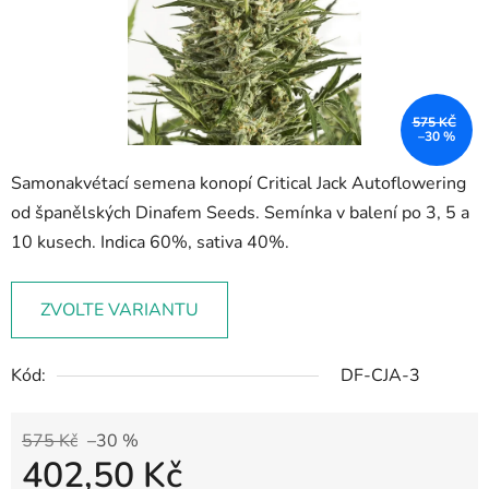
575 KČ
–30 %
Samonakvétací semena konopí Critical Jack Autoflowering
od španělských Dinafem Seeds. Semínka v balení po 3, 5 a
10 kusech. Indica 60%, sativa 40%.
ZVOLTE VARIANTU
Kód:
DF-CJA-3
575 Kč
–30 %
402,50 Kč