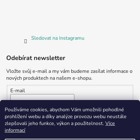
Sledovat na Instagramu
Odebírat newsletter
Vložte svůj e-mail a my vám budeme zasílat informace o
nových produktech na našem e-shopu.
E-mail
Vložením e-mailu souhlasíte s
podmínkami ochrany
Používáme cookies, abychom Vám umožnili pohodlné
osobních údajů
prohlížení webu a díky analýze provozu webu neustále
zlepšovali jeho funkce, výkon a použitelnost.
Více
PŘIHLÁSIT SE
informací