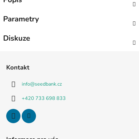
Parametry
Diskuze
Z
á
Kontakt
p
a
info
@
seedbank.cz
t
í
+420 733 698 833