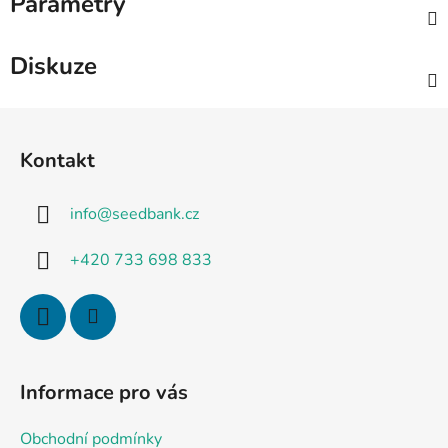
Parametry
Diskuze
Z
á
Kontakt
p
a
info
@
seedbank.cz
t
í
+420 733 698 833
Informace pro vás
Obchodní podmínky