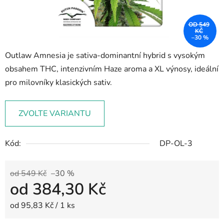
OD 549
KČ
–30 %
Outlaw Amnesia je sativa-dominantní hybrid s vysokým
obsahem THC, intenzivním Haze aroma a XL výnosy, ideální
pro milovníky klasických sativ.
ZVOLTE VARIANTU
Kód:
DP-OL-3
od 549 Kč
–30 %
od
384,30 Kč
Měrná cena:
od 95,83 Kč / 1 ks