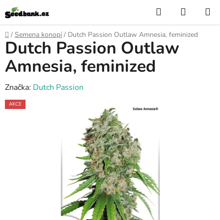
Přejít
Hledat
NÁKUP
na
KOŠÍK
obsah
Domů
/
Semena konopí
/
Dutch Passion Outlaw Amnesia, feminized
Dutch Passion Outlaw
Amnesia, feminized
Značka:
Dutch Passion
AKCE