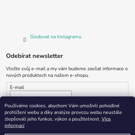
Sledovat na Instagramu
Odebírat newsletter
Vložte svůj e-mail a my vám budeme zasílat informace o
nových produktech na našem e-shopu.
E-mail
Vložením e-mailu souhlasíte s
podmínkami ochrany
Používáme cookies, abychom Vám umožnili pohodlné
osobních údajů
prohlížení webu a díky analýze provozu webu neustále
zlepšovali jeho funkce, výkon a použitelnost.
Více
PŘIHLÁSIT SE
informací