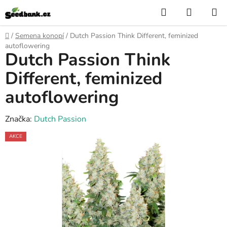
Přejít
Hledat
NÁKUP
na
KOŠÍK
obsah
Domů
/
Semena konopí
/
Dutch Passion Think Different, feminized
autoflowering
Dutch Passion Think
Different, feminized
autoflowering
Značka:
Dutch Passion
AKCE