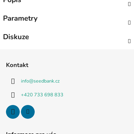
Parametry
Diskuze
Z
á
Kontakt
p
a
info
@
seedbank.cz
t
í
+420 733 698 833