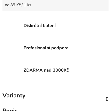
Měrná cena:
od 89 Kč / 1 ks
Diskrétní balení
Profesionální podpora
ZDARMA nad 3000Kč
Varianty
Popis