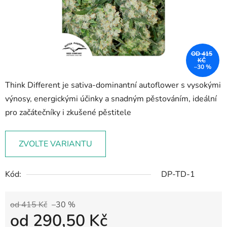
OD 415
KČ
–30 %
Think Different je sativa-dominantní autoflower s vysokými
výnosy, energickými účinky a snadným pěstováním, ideální
pro začátečníky i zkušené pěstitele
ZVOLTE VARIANTU
Kód:
DP-TD-1
od 415 Kč
–30 %
od
290,50 Kč