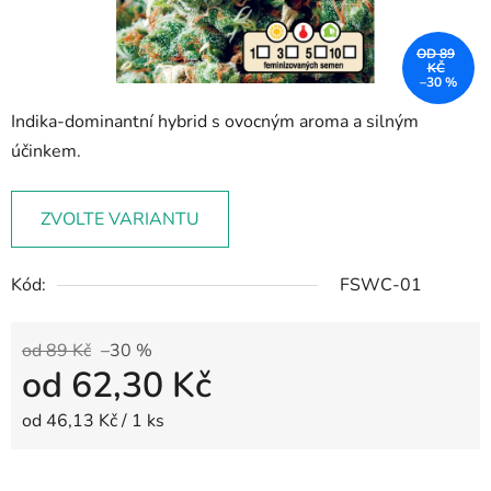
OD 89
KČ
–30 %
Indika-dominantní hybrid s ovocným aroma a silným
účinkem.
ZVOLTE VARIANTU
Kód:
FSWC-01
od 89 Kč
–30 %
od
62,30 Kč
Měrná cena:
od 46,13 Kč / 1 ks