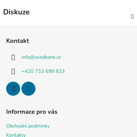
Diskuze
Z
á
Kontakt
p
a
info
@
seedbank.cz
t
í
+420 733 698 833
Informace pro vás
Obchodní podmínky
Kontakty