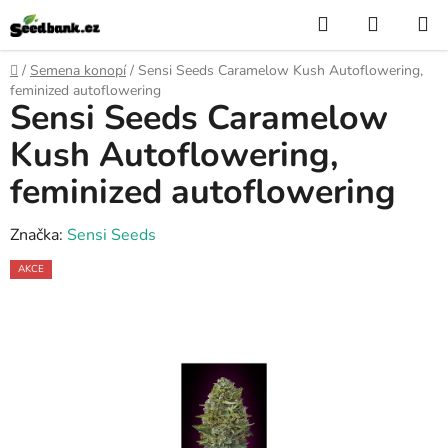
Přejít
Hledat
NÁKUP
na
KOŠÍK
obsah
Domů
/
Semena konopí
/
Sensi Seeds Caramelow Kush Autoflowering,
feminized autoflowering
Sensi Seeds Caramelow
Kush Autoflowering,
feminized autoflowering
Značka:
Sensi Seeds
AKCE