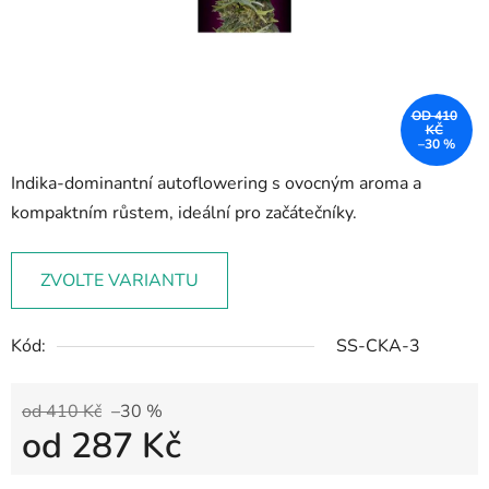
OD 410
KČ
–30 %
Indika-dominantní autoflowering s ovocným aroma a
kompaktním růstem, ideální pro začátečníky.
ZVOLTE VARIANTU
Kód:
SS-CKA-3
od 410 Kč
–30 %
od
287 Kč
Měrná cena: