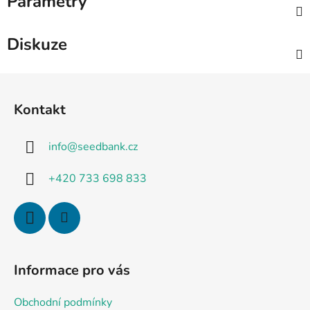
Parametry
Diskuze
Z
á
Kontakt
p
a
info
@
seedbank.cz
t
í
+420 733 698 833
Informace pro vás
Obchodní podmínky